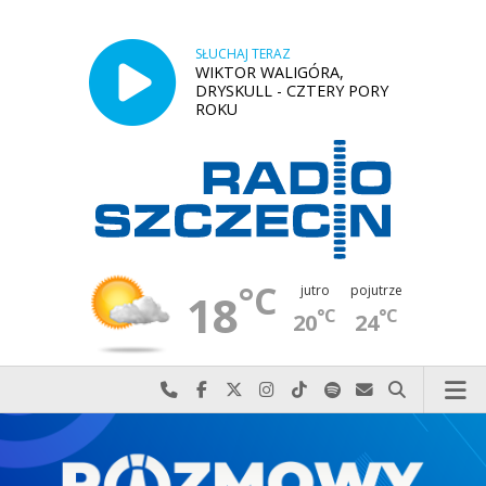
SŁUCHAJ TERAZ
WIKTOR WALIGÓRA,
DRYSKULL - CZTERY PORY
ROKU
°C
jutro
pojutrze
18
°C
°C
20
24
Najlepiej po prostu do nas zadzwoń
Odwiedź nas na Facebook-u
Odwiedź nas na X
Odwiedź nas na Instagram-ie
Odwiedź nas na TikTok-u
Szukaj nas na Spotify
Wyślij do nas w
Szukaj