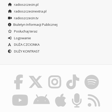
radioszczecin.pl
radioszczecinextra.pl
radioszczecin.tv
Biuletyn Informacji Publicznej
Posłuchaj teraz
Logowanie
DUŻA CZCIONKA
DUŻY KONTRAST