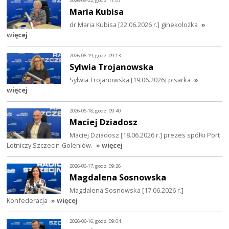
2026-06-22, godz. 11:07
Maria Kubisa
dr Maria Kubisa [22.06.2026 r.] ginekolożka
»
więcej
2026-06-19, godz. 09:13
Sylwia Trojanowska
Sylwia Trojanowska [19.06.2026] pisarka
»
więcej
2026-06-18, godz. 09:40
Maciej Dziadosz
Maciej Dziadosz [18.06.2026 r.] prezes spółki Port
Lotniczy Szczecin-Goleniów.
» więcej
2026-06-17, godz. 09:26
Magdalena Sosnowska
Magdalena Sosnowska [17.06.2026 r.]
Konfederacja
» więcej
2026-06-16, godz. 09:04