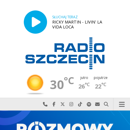
SŁUCHAJ TERAZ
RICKY MARTIN - LIVIN' LA
VIDA LOCA
°C
jutro
pojutrze
30
°C
°C
26
22
Najlepiej po prostu do nas zadzwoń
Odwiedź nas na Facebook-u
Odwiedź nas na X
Odwiedź nas na Instagram-ie
Odwiedź nas na TikTok-u
Szukaj nas na Spotify
Wyślij do nas w
Szukaj