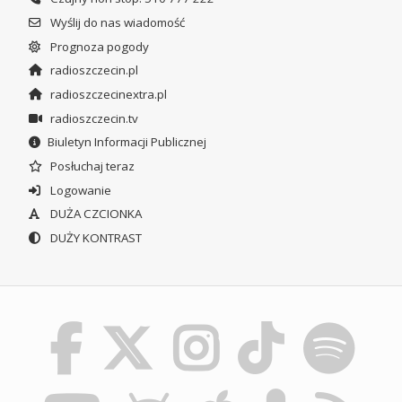
Wyślij do nas wiadomość
Prognoza pogody
radioszczecin.pl
radioszczecinextra.pl
radioszczecin.tv
Biuletyn Informacji Publicznej
Posłuchaj teraz
Logowanie
DUŻA CZCIONKA
DUŻY KONTRAST