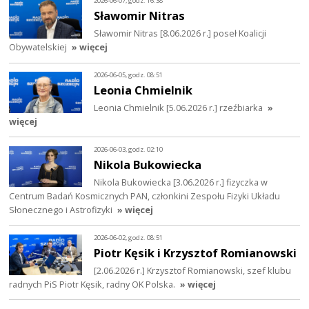
2026-06-07, godz. 16:38
Sławomir Nitras
Sławomir Nitras [8.06.2026 r.] poseł Koalicji
Obywatelskiej
» więcej
2026-06-05, godz. 08:51
Leonia Chmielnik
Leonia Chmielnik [5.06.2026 r.] rzeźbiarka
»
więcej
2026-06-03, godz. 02:10
Nikola Bukowiecka
Nikola Bukowiecka [3.06.2026 r.] fizyczka w
Centrum Badań Kosmicznych PAN, członkini Zespołu Fizyki Układu
Słonecznego i Astrofizyki
» więcej
2026-06-02, godz. 08:51
Piotr Kęsik i Krzysztof Romianowski
[2.06.2026 r.] Krzysztof Romianowski, szef klubu
radnych PiS Piotr Kęsik, radny OK Polska.
» więcej