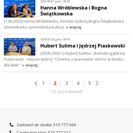
2026-06-01, godz. 09:00
Hanna Wróblewska i Bogna
Świątkowska
[1.06.2025] Hanna Wróblewska, minister kultury Bogna Świątkowska,
dziennikarka i promotorka kultury
» więcej
2026-05-29, godz. 09:00
Hubert Sulima i Jędrzej Piaskowski
[28.05.2026 r.] Hubert Sulima - dramaturg Jędrzej
Piaskowski - reżyser twórcy "Choinka u Iwanowów. Horror w domku
dla lalek"
» więcej
1
2
3
4
5
121 na 13 stronach
Zadzwoń do studia: 510 777 666
Czujny non stop: 510 777 222