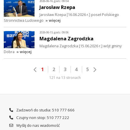
2026-06-16, godz. 09:04
Jarosław Rzepa
Jarosław Rzepa [16.06.2026 r.] poseł Polskiego
Stronnictwa Ludowego
» więcej
2026-06-15, godz. 09:06
Magdalena Zagrodzka
Magdalena Zagrodzka [15.06.2026 r.] wójt gminy
Dobra
» więcej
1
2
3
4
5
121 na 13 stronach
Zadzwoń do studia: 510 777 666
Czujny non stop: 510 777 222
Wyślij do nas wiadomość