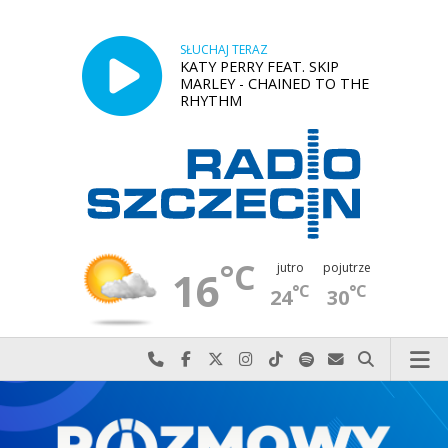
SŁUCHAJ TERAZ
KATY PERRY FEAT. SKIP
MARLEY - CHAINED TO THE
RHYTHM
°C
jutro
pojutrze
16
°C
°C
24
30
Najlepiej po prostu do nas zadzwoń
Odwiedź nas na Facebook-u
Odwiedź nas na X
Odwiedź nas na Instagram-ie
Odwiedź nas na TikTok-u
Szukaj nas na Spotify
Wyślij do nas w
Szukaj