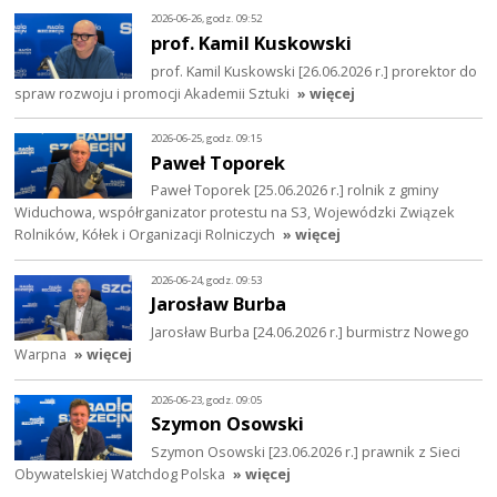
2026-06-26, godz. 09:52
prof. Kamil Kuskowski
prof. Kamil Kuskowski [26.06.2026 r.] prorektor do
spraw rozwoju i promocji Akademii Sztuki
» więcej
2026-06-25, godz. 09:15
Paweł Toporek
Paweł Toporek [25.06.2026 r.] rolnik z gminy
Widuchowa, współrganizator protestu na S3, Wojewódzki Związek
Rolników, Kółek i Organizacji Rolniczych
» więcej
2026-06-24, godz. 09:53
Jarosław Burba
Jarosław Burba [24.06.2026 r.] burmistrz Nowego
Warpna
» więcej
2026-06-23, godz. 09:05
Szymon Osowski
Szymon Osowski [23.06.2026 r.] prawnik z Sieci
Obywatelskiej Watchdog Polska
» więcej