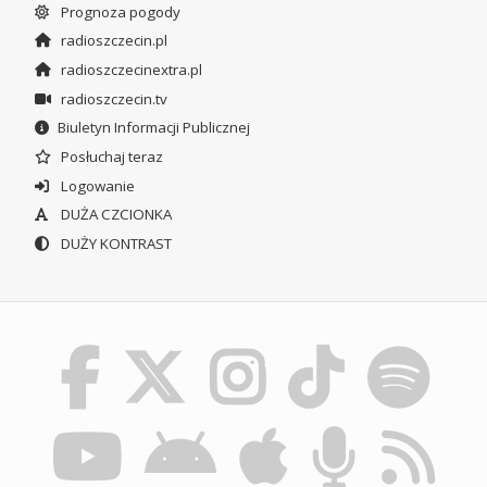
Prognoza pogody
radioszczecin.pl
radioszczecinextra.pl
radioszczecin.tv
Biuletyn Informacji Publicznej
Posłuchaj teraz
Logowanie
DUŻA CZCIONKA
DUŻY KONTRAST