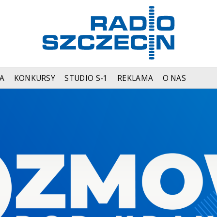
A
KONKURSY
STUDIO S-1
REKLAMA
O NAS