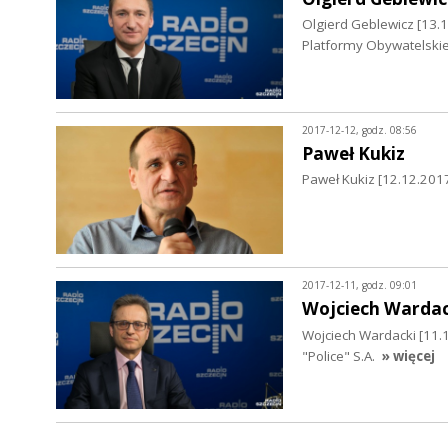
Olgierd Geblewicz [13.
Platformy Obywatelskie
2017-12-12, godz. 08:56
Paweł Kukiz
Paweł Kukiz [12.12.2017
2017-12-11, godz. 09:01
Wojciech Wardac
Wojciech Wardacki [11.
"Police" S.A.
» więcej