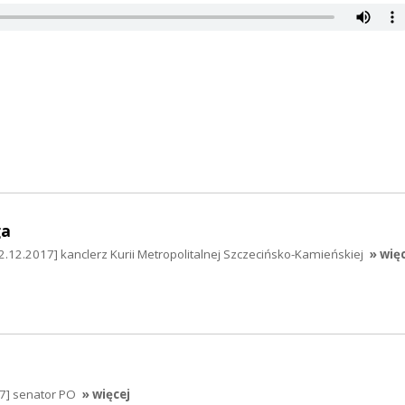
ga
2.12.2017] kanclerz Kurii Metropolitalnej Szczecińsko-Kamieńskiej
» wię
17] senator PO
» więcej