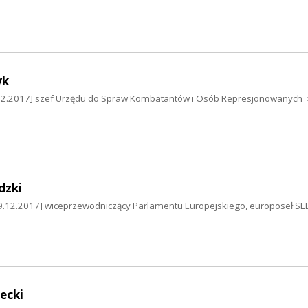
yk
0.12.2017] szef Urzędu do Spraw Kombatantów i Osób Represjonowanych
dzki
9.12.2017] wiceprzewodniczący Parlamentu Europejskiego, europoseł SL
ecki