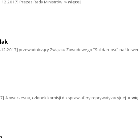
.12.2017] Prezes Rady Ministrów
» więcej
dak
5.12.2017] przewodniczący Związku Zawodowego "Solidarność" na Uniwer
17] .Nowoczesna, członek komisji do spraw afery reprywatyzacyjnej
» wi
z