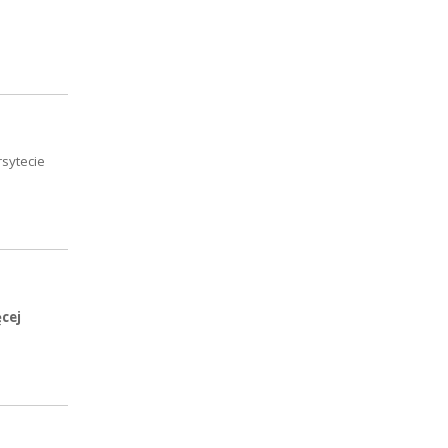
sytecie
ęcej