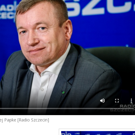
ej Papke [Radio Szczecin]