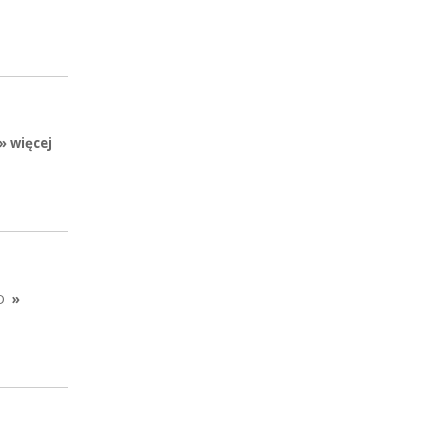
» więcej
D
»