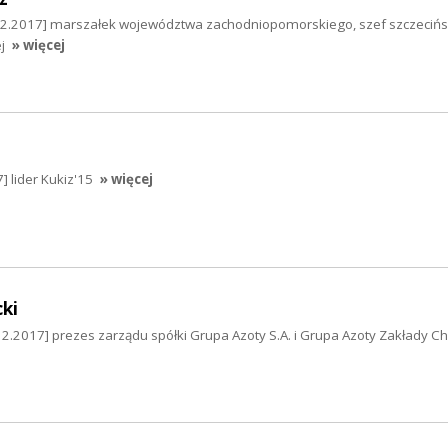
12.2017] marszałek województwa zachodniopomorskiego, szef szczecińs
j
» więcej
] lider Kukiz'15
» więcej
ki
12.2017] prezes zarządu spółki Grupa Azoty S.A. i Grupa Azoty Zakłady 