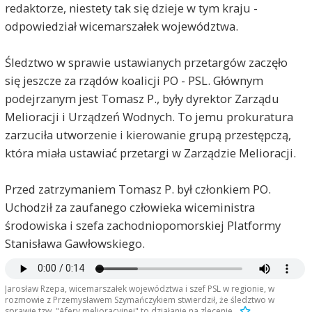
redaktorze, niestety tak się dzieje w tym kraju -
odpowiedział wicemarszałek województwa.
Śledztwo w sprawie ustawianych przetargów zaczęło
się jeszcze za rządów koalicji PO - PSL. Głównym
podejrzanym jest Tomasz P., były dyrektor Zarządu
Melioracji i Urządzeń Wodnych. To jemu prokuratura
zarzuciła utworzenie i kierowanie grupą przestępczą,
która miała ustawiać przetargi w Zarządzie Melioracji.
Przed zatrzymaniem Tomasz P. był członkiem PO.
Uchodził za zaufanego człowieka wiceministra
środowiska i szefa zachodniopomorskiej Platformy
Stanisława Gawłowskiego.
Jarosław Rzepa, wicemarszałek województwa i szef PSL w regionie, w
Stetinensis
2017-09-28, godz. 14:24
rozmowie z Przemysławem Szymańczykiem stwierdził, że śledztwo w
sprawie tzw. "Afery melioracyjnej" to działanie na zlecenie.