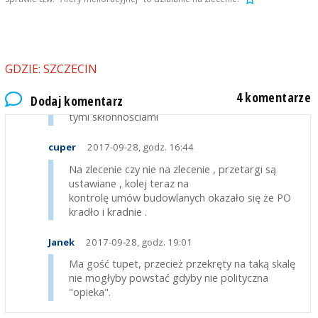
Akurat skłonności korupcjogenne są apolityczne,
tyle tylko, że członkowie jednych ugrupowań
politycznych przejawiają je mniej, a innych
bardziej...
GDZIE: SZCZECIN
greg9181
2017-09-28, godz. 14:59
4 komentarze
Dodaj komentarz
Steninensis - okaże się za parę lat, jak to jest z
tymi skłonnościami
cuper
2017-09-28, godz. 16:44
Na zlecenie czy nie na zlecenie , przetargi są
ustawiane , kolej teraz na
kontrolę umów budowlanych okazało się że PO
kradło i kradnie .
Janek
2017-09-28, godz. 19:01
Ma gość tupet, przecież przekręty na taką skalę
nie mogłyby powstać gdyby nie polityczna
"opieka".