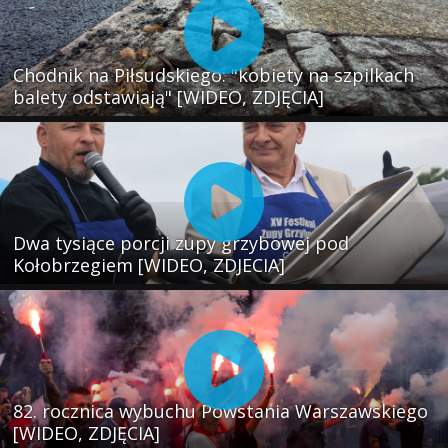
Chodnik na Piłsudskiego: "kobiety na szpilkach
balety odstawiają" [WIDEO, ZDJĘCIA]
Dwa tysiące porcji zupy grzybowej pod
Kołobrzegiem [WIDEO, ZDJECIA]
82. rocznica wybuchu Powstania Warszawskiego
[WIDEO, ZDJĘCIA]