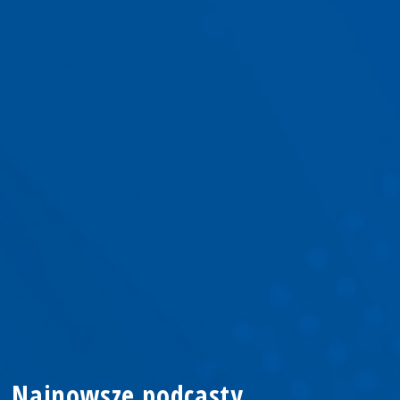
Najnowsze podcasty