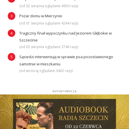
(od 02 sierpnia oglądane 4950 razy)
Pożar domu w Mierzynie
(od 01 sierpnia oglądane 4244 razy)
Tragiczny finał wypoczynku nad Jeziorem Głębokie w
Szczecinie
(od 03 sierpnia oglądane 3746 razy)
Sąsiedzi interweniują w sprawie psa pozostawionego
samotnie w mieszkaniu
(od wczoraj oglądane 3402 razy)
Autopromocja