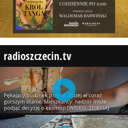
radioszczecin.tv
Pękający budynek przy ul. Hożej w coraz
gorszym stanie. Mieszkańcy: nadzór może
podjąć decyzję o eksmisji [WIDEO, ZDJĘCIA]