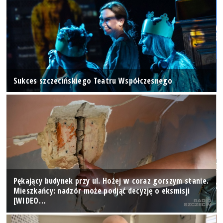
Sukces szczecińskiego Teatru Współczesnego
Pękający budynek przy ul. Hożej w coraz gorszym stanie.
Mieszkańcy: nadzór może podjąć decyzję o eksmisji
[WIDEO…