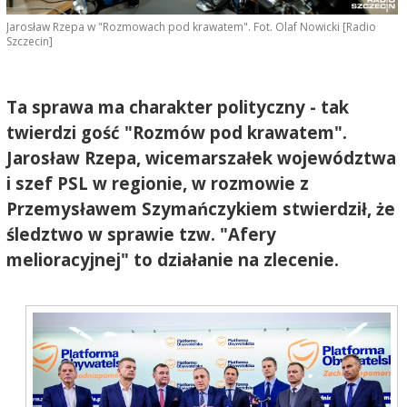
Jarosław Rzepa w "Rozmowach pod krawatem". Fot. Olaf Nowicki [Radio
Szczecin]
Ta sprawa ma charakter polityczny - tak
twierdzi gość "Rozmów pod krawatem".
Jarosław Rzepa, wicemarszałek województwa
i szef PSL w regionie, w rozmowie z
Przemysławem Szymańczykiem stwierdził, że
śledztwo w sprawie tzw. "Afery
melioracyjnej" to działanie na zlecenie.