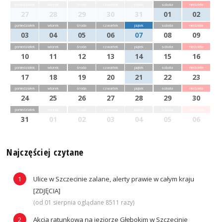
poniedziałek
wtorek
środa
czwartek
piątek
sobota
niedziela
27
28
29
30
31
01
02
poniedziałek
wtorek
środa
czwartek
piątek
sobota
niedziela
03
04
05
06
07
08
09
poniedziałek
wtorek
środa
czwartek
piątek
sobota
niedziela
10
11
12
13
14
15
16
poniedziałek
wtorek
środa
czwartek
piątek
sobota
niedziela
17
18
19
20
21
22
23
poniedziałek
wtorek
środa
czwartek
piątek
sobota
niedziela
24
25
26
27
28
29
30
poniedziałek
wtorek
środa
czwartek
piątek
sobota
niedziela
31
01
02
03
04
05
06
Najczęściej czytane
Ulice w Szczecinie zalane, alerty prawie w całym kraju
[ZDJĘCIA]
(od 01 sierpnia oglądane 8511 razy)
Akcja ratunkowa na jeziorze Głębokim w Szczecinie