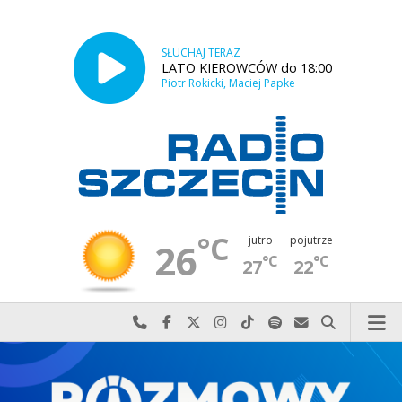
SŁUCHAJ TERAZ
LATO KIEROWCÓW do 18:00
Piotr Rokicki, Maciej Papke
°C
jutro
pojutrze
26
°C
°C
27
22
Najlepiej po prostu do nas zadzwoń
Odwiedź nas na Facebook-u
Odwiedź nas na X
Odwiedź nas na Instagram-ie
Odwiedź nas na TikTok-u
Szukaj nas na Spotify
Wyślij do nas w
Szukaj