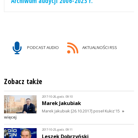
Archiwum audycji 2006-2023 r.
PODCAST AUDIO
AKTUALNOŚCI RSS
Zobacz także
2017-10-26, godz. 09:10
Marek Jakubiak
Marek Jakubiak [26.10.2017] poseł Kukiz'15
»
więcej
2017-10-25, godz. 09:11
Leszek Dobrzyński