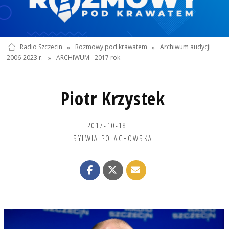
Radio Szczecin
»
Rozmowy pod krawatem
»
Archiwum audycji
2006-2023 r.
»
ARCHIWUM - 2017 rok
Piotr Krzystek
2017-10-18
SYLWIA POLACHOWSKA