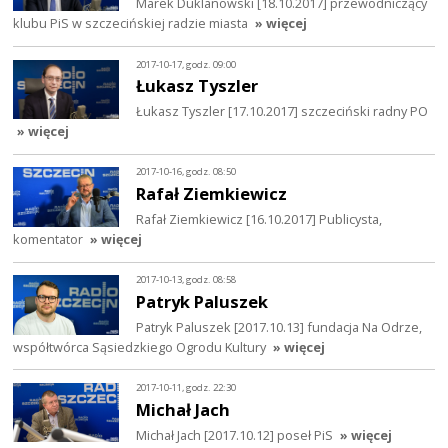
Marek Duklanowski [18.10.2017] przewodniczący
klubu PiS w szczecińskiej radzie miasta
» więcej
2017-10-17, godz. 09:00
Łukasz Tyszler
Łukasz Tyszler [17.10.2017] szczeciński radny PO
» więcej
2017-10-16, godz. 08:50
Rafał Ziemkiewicz
Rafał Ziemkiewicz [16.10.2017] Publicysta,
komentator
» więcej
2017-10-13, godz. 08:58
Patryk Paluszek
Patryk Paluszek [2017.10.13] fundacja Na Odrze,
współtwórca Sąsiedzkiego Ogrodu Kultury
» więcej
2017-10-11, godz. 22:30
Michał Jach
Michał Jach [2017.10.12] poseł PiS
» więcej