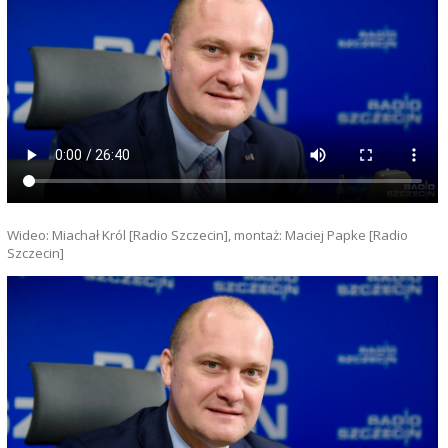
Wideo: Miachał Król [Radio Szczecin], montaż: Maciej Papke [Radio
Szczecin]