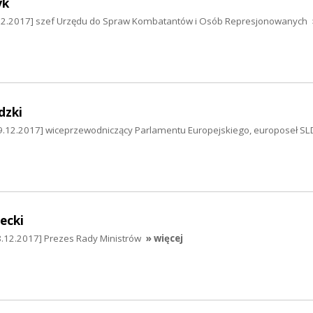
yk
0.12.2017] szef Urzędu do Spraw Kombatantów i Osób Represjonowanych
dzki
9.12.2017] wiceprzewodniczący Parlamentu Europejskiego, europoseł SL
ecki
.12.2017] Prezes Rady Ministrów
» więcej