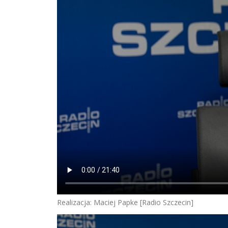
Realizacja: Maciej Papke [Radio Szczecin]