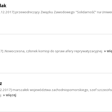
dak
5.12.2017] przewodniczący Związku Zawodowego "Solidarność" na Uniwer
17] .Nowoczesna, członek komisji do spraw afery reprywatyzacyjnej
» wi
z
12.2017] marszałek województwa zachodniopomorskiego, szef szczecińs
j
» więcej