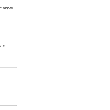
» więcej
D
»