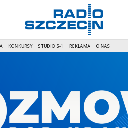
A
KONKURSY
STUDIO S-1
REKLAMA
O NAS