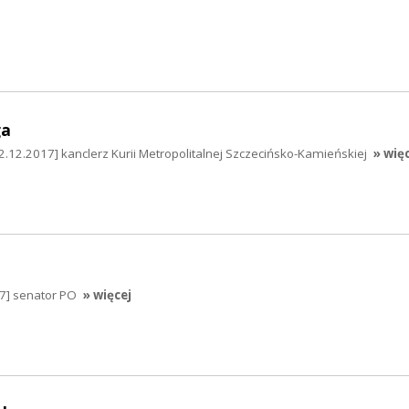
ga
2.12.2017] kanclerz Kurii Metropolitalnej Szczecińsko-Kamieńskiej
» wię
17] senator PO
» więcej