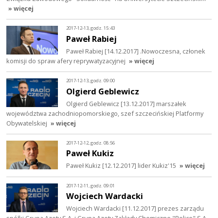
» więcej
2017-12-13, godz. 15:43
Paweł Rabiej
Paweł Rabiej [14.12.2017] .Nowoczesna, członek
komisji do spraw afery reprywatyzacyjnej
» więcej
2017-12-13, godz. 09:00
Olgierd Geblewicz
Olgierd Geblewicz [13.12.2017] marszałek
województwa zachodniopomorskiego, szef szczecińskiej Platformy
Obywatelskiej
» więcej
2017-12-12, godz. 08:56
Paweł Kukiz
Paweł Kukiz [12.12.2017] lider Kukiz'15
» więcej
2017-12-11, godz. 09:01
Wojciech Wardacki
Wojciech Wardacki [11.12.2017] prezes zarządu