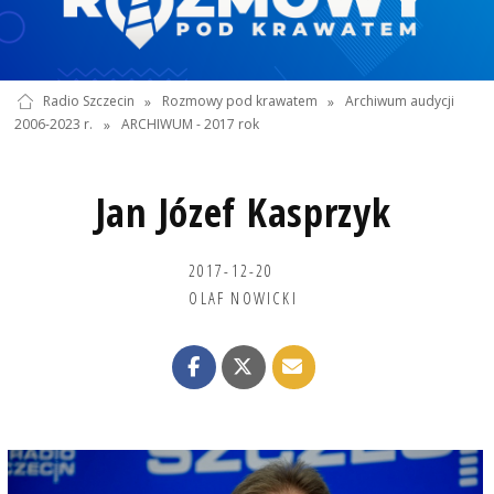
Radio Szczecin
»
Rozmowy pod krawatem
»
Archiwum audycji
2006-2023 r.
»
ARCHIWUM - 2017 rok
Jan Józef Kasprzyk
2017-12-20
OLAF NOWICKI