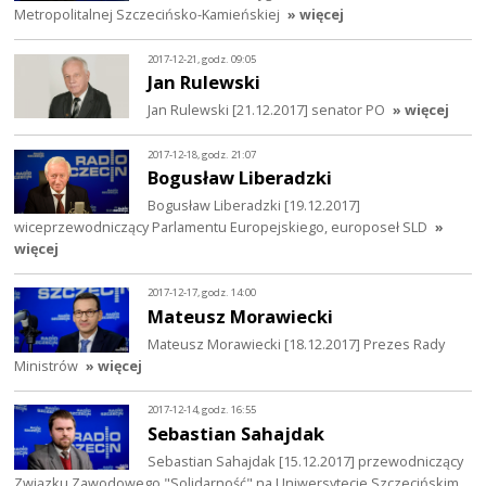
Metropolitalnej Szczecińsko-Kamieńskiej
» więcej
2017-12-21, godz. 09:05
Jan Rulewski
Jan Rulewski [21.12.2017] senator PO
» więcej
2017-12-18, godz. 21:07
Bogusław Liberadzki
Bogusław Liberadzki [19.12.2017]
wiceprzewodniczący Parlamentu Europejskiego, europoseł SLD
»
więcej
2017-12-17, godz. 14:00
Mateusz Morawiecki
Mateusz Morawiecki [18.12.2017] Prezes Rady
Ministrów
» więcej
2017-12-14, godz. 16:55
Sebastian Sahajdak
Sebastian Sahajdak [15.12.2017] przewodniczący
Związku Zawodowego "Solidarność" na Uniwersytecie Szczecińskim