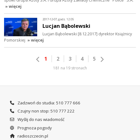
spółki Grupa Azoty S.A. i Grupa Azoty Zakłady Chemiczne "Police" S.A.
» więcej
2017-12-07, godz. 12:05
Lucjan Bąbolewski
Lucjan Bąbolewski [8.12.2017] dyrektor Książnicy
Pomorskiej
» więcej
1
2
3
4
5
181 na 19 stronach
Zadzwoń do studia: 510 777 666
Czujny non stop: 510 777 222
Wyślij do nas wiadomość
Prognoza pogody
radioszczecin.pl