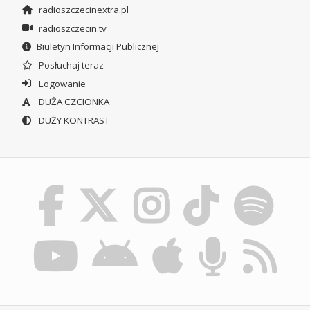
radioszczecinextra.pl
radioszczecin.tv
Biuletyn Informacji Publicznej
Posłuchaj teraz
Logowanie
DUŻA CZCIONKA
DUŻY KONTRAST