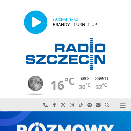
SŁUCHAJ TERAZ
BRANDY - TURN IT UP
°C
jutro
pojutrze
16
°C
°C
30
32
Najlepiej po prostu do nas zadzwoń
Odwiedź nas na Facebook-u
Odwiedź nas na X
Odwiedź nas na Instagram-ie
Odwiedź nas na TikTok-u
Szukaj nas na Spotify
Wyślij do nas w
Szukaj