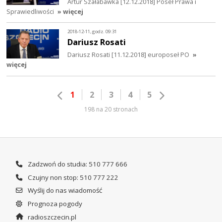
Artur Szałabawka [12.12.2018] Poseł Prawa i
Sprawiedliwości
» więcej
2018-12-11, godz. 09:31
Dariusz Rosati
Dariusz Rosati [11.12.2018] europoseł PO
»
więcej
1
2
3
4
5
198 na 20 stronach
Zadzwoń do studia: 510 777 666
Czujny non stop: 510 777 222
Wyślij do nas wiadomość
Prognoza pogody
radioszczecin.pl