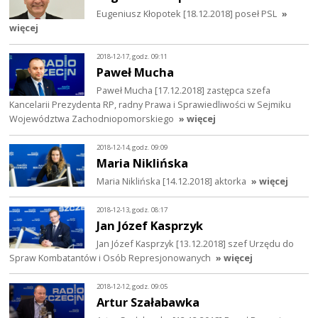
Eugeniusz Kłopotek [18.12.2018] poseł PSL
»
więcej
2018-12-17, godz. 09:11
Paweł Mucha
Paweł Mucha [17.12.2018] zastępca szefa
Kancelarii Prezydenta RP, radny Prawa i Sprawiedliwości w Sejmiku
Województwa Zachodniopomorskiego
» więcej
2018-12-14, godz. 09:09
Maria Niklińska
Maria Niklińska [14.12.2018] aktorka
» więcej
2018-12-13, godz. 08:17
Jan Józef Kasprzyk
Jan Józef Kasprzyk [13.12.2018] szef Urzędu do
Spraw Kombatantów i Osób Represjonowanych
» więcej
2018-12-12, godz. 09:05
Artur Szałabawka