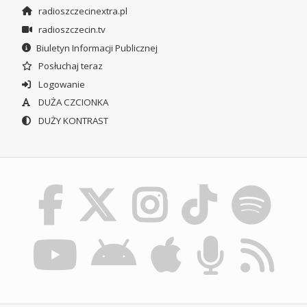
radioszczecinextra.pl
radioszczecin.tv
Biuletyn Informacji Publicznej
Posłuchaj teraz
Logowanie
DUŻA CZCIONKA
DUŻY KONTRAST