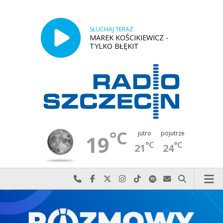
SŁUCHAJ TERAZ
MAREK KOŚCIKIEWICZ -
TYLKO BŁĘKIT
°C
jutro
pojutrze
19
°C
°C
21
24
Najlepiej po prostu do nas zadzwoń
Odwiedź nas na Facebook-u
Odwiedź nas na X
Odwiedź nas na Instagram-ie
Odwiedź nas na TikTok-u
Szukaj nas na Spotify
Wyślij do nas w
Szukaj