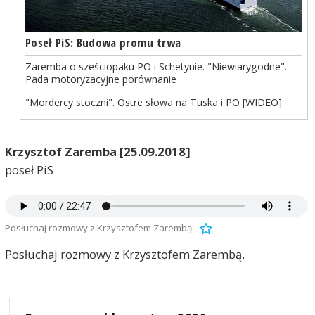
Poseł PiS: Budowa promu trwa
Zaremba o sześciopaku PO i Schetynie. "Niewiarygodne".
Pada motoryzacyjne porównanie
"Mordercy stoczni". Ostre słowa na Tuska i PO [WIDEO]
Krzysztof Zaremba [25.09.2018]
poseł PiS
Posłuchaj rozmowy z Krzysztofem Zarembą.
Posłuchaj rozmowy z Krzysztofem Zarembą.