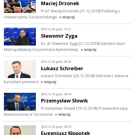
Maciej Drzonek
Prof. Maciej Drzonek [31.12.2018] Politolog z
Uniwersytetu Szczecińskiego
» więcej
2018-12-20, godz. 16:51
Sławomir Zyga
ks. dr Sławomir Zyga [21.12.2018] Kanclerz Kurii
Metropolitalnej Szczecińsko-Kamieńskiej.
» więcej
2018-12-20, godz. 09:28
Łukasz Schreiber
Łukasz Schreiber [20.12.2018] Sekretarz stanu w
kancelarii premiera
» więcej
2018-12-19, godz. 09:04
Przemysław Słowik
Przemysław Słowik [19.12.2018] Przewodniczący
Nowoczesnej w Szczecinie
» więcej
2018-12-18, godz. 09:23
Eugeniusz Kłopotek