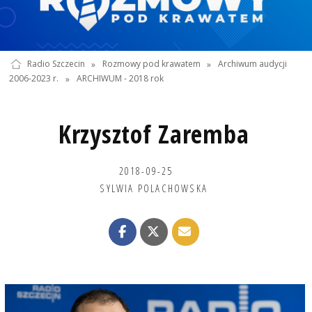
Radio Szczecin
»
Rozmowy pod krawatem
»
Archiwum audycji
2006-2023 r.
»
ARCHIWUM - 2018 rok
Krzysztof Zaremba
2018-09-25
SYLWIA POLACHOWSKA