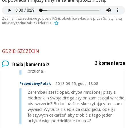
Zdaniem szczecińskiego posła PiS-u, obietnice składane przez Schetynę są
niewiarygodne tak jak lider PO.
GDZIE: SZCZECIN
Podpis
2018-09-25, godz. 10:27
Każdy ma takie skojarzenia, na jakie go stać.
3 komentarze
Dodaj komentarz
Mężczyznom sześciopak kojarzy się z muskulaturą
brzucha...
PrawdziwyPolak
2018-09-25, godz. 13:08
Zaremba i sześciopak, chyba mrożonej pizzy z
biedronki :) Swoją drogą czy on zamieszkał w radio
pis-szczecin? Bo to już 4 artykuł cytujący ten sam
wywiad. Wyrzucił z siebie za dużo jadu, obelg i
fałszywych oskarżeń aby zrobić z tego jeden
artykuł więc podzieliliście to na 4?