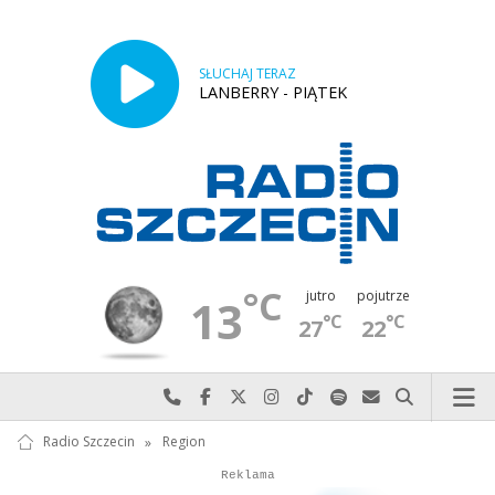
SŁUCHAJ TERAZ
LANBERRY - PIĄTEK
°C
jutro
pojutrze
13
°C
°C
27
22
Najlepiej po prostu do nas zadzwoń
Odwiedź nas na Facebook-u
Odwiedź nas na X
Odwiedź nas na Instagram-ie
Odwiedź nas na TikTok-u
Szukaj nas na Spotify
Wyślij do nas w
Szukaj
Radio Szczecin
»
Region
Autopromocja
Reklama