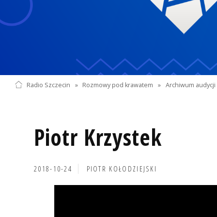
Radio Szczecin
»
Rozmowy pod krawatem
»
Archiwum audycji 
Piotr Krzystek
2018-10-24
PIOTR KOŁODZIEJSKI