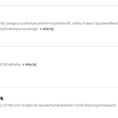
] zastępca szefa Kancelarii Prezydenta RP, radny Prawa i Sprawiedliwoś
Zachodniopomorskiego
» więcej
2018] aktorka
» więcej
yk
3.12.2018] szef Urzędu do Spraw Kombatantów i Osób Represjonowanych