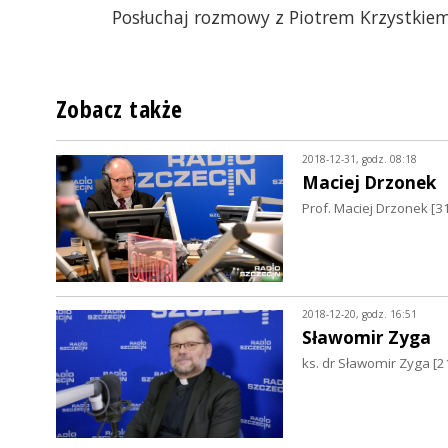
Posłuchaj rozmowy z Piotrem Krzystkiem
Zobacz także
2018-12-31, godz. 08:18
Maciej Drzonek
Prof. Maciej Drzonek [3
2018-12-20, godz. 16:51
Sławomir Zyga
ks. dr Sławomir Zyga [2