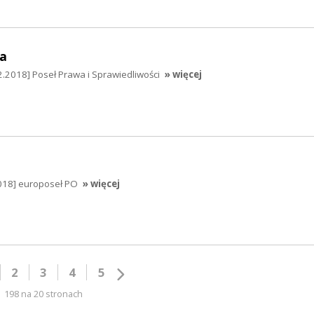
a
.2018] Poseł Prawa i Sprawiedliwości
» więcej
2018] europoseł PO
» więcej
2
3
4
5
198 na 20 stronach