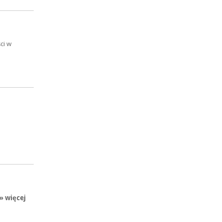
ci w
» więcej