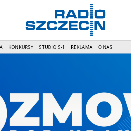
A
KONKURSY
STUDIO S-1
REKLAMA
O NAS