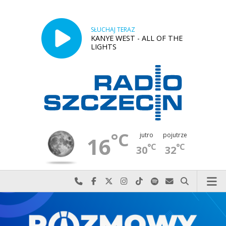
SŁUCHAJ TERAZ
KANYE WEST - ALL OF THE
LIGHTS
°C
jutro
pojutrze
16
°C
°C
30
32
Najlepiej po prostu do nas zadzwoń
Odwiedź nas na Facebook-u
Odwiedź nas na X
Odwiedź nas na Instagram-ie
Odwiedź nas na TikTok-u
Szukaj nas na Spotify
Wyślij do nas w
Szukaj