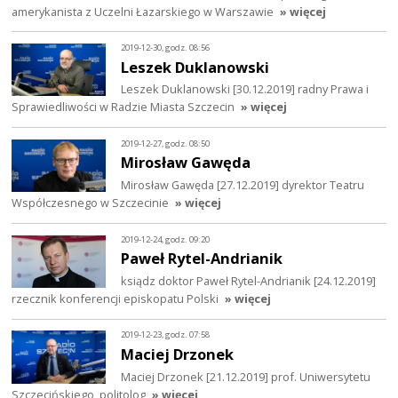
amerykanista z Uczelni Łazarskiego w Warszawie
» więcej
2019-12-30, godz. 08:56
Leszek Duklanowski
Leszek Duklanowski [30.12.2019] radny Prawa i
Sprawiedliwości w Radzie Miasta Szczecin
» więcej
2019-12-27, godz. 08:50
Mirosław Gawęda
Mirosław Gawęda [27.12.2019] dyrektor Teatru
Współczesnego w Szczecinie
» więcej
2019-12-24, godz. 09:20
Paweł Rytel-Andrianik
ksiądz doktor Paweł Rytel-Andrianik [24.12.2019]
rzecznik konferencji episkopatu Polski
» więcej
2019-12-23, godz. 07:58
Maciej Drzonek
Maciej Drzonek [21.12.2019] prof. Uniwersytetu
Szczecińskiego, politolog
» więcej