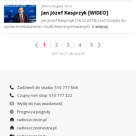
2019-12-16, godz. 10:12
Jan Józef Kasprzyk [WIDEO]
Jan Józef Kasprzyk [16.12.2019] szef Urzędu do
spraw Kombatantów i Osób Represjonowanych
» więcej
1
2
3
4
5
201 na 21 stronach
Zadzwoń do studia: 510 777 666
Czujny non stop: 510 777 222
Wyślij do nas wiadomość
Prognoza pogody
radioszczecin.pl
radioszczecinextra.pl
radioszczecin.tv