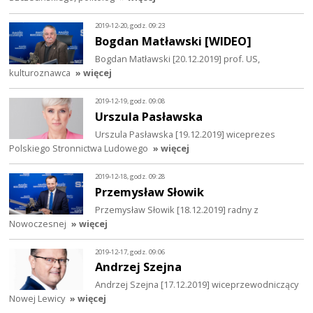
2019-12-20, godz. 09:23
Bogdan Matławski [WIDEO]
Bogdan Matławski [20.12.2019] prof. US,
kulturoznawca
» więcej
2019-12-19, godz. 09:08
Urszula Pasławska
Urszula Pasławska [19.12.2019] wiceprezes
Polskiego Stronnictwa Ludowego
» więcej
2019-12-18, godz. 09:28
Przemysław Słowik
Przemysław Słowik [18.12.2019] radny z
Nowoczesnej
» więcej
2019-12-17, godz. 09:06
Andrzej Szejna
Andrzej Szejna [17.12.2019] wiceprzewodniczący
Nowej Lewicy
» więcej