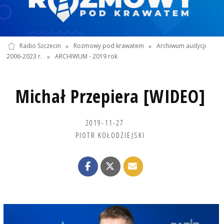
Radio Szczecin
»
Rozmowy pod krawatem
»
Archiwum audycji
2006-2023 r.
»
ARCHIWUM - 2019 rok
Michał Przepiera [WIDEO]
2019-11-27
PIOTR KOŁODZIEJSKI