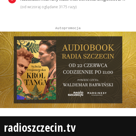
(od wczoraj oglądane 3175 razy)
Autopromocja
radioszczecin.tv