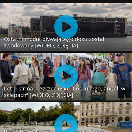
Ostatni moduł pływającego doku został
zwodowany [WIDEO, ZDJĘCIA]
Letni Jarmark Szczeciński. "Coś innego, aniżeli w
sklepach" [WIDEO, ZDJĘCIA]
Plac Orła Białego w przebudowie. Część