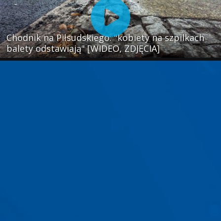
Chodnik na Piłsudskiego: "kobiety na szpilkach
balety odstawiają" [WIDEO, ZDJĘCIA]