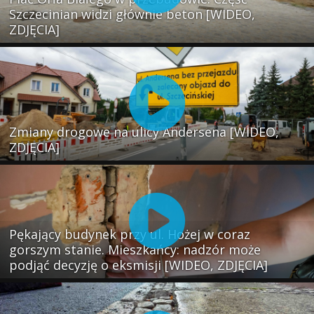
Szczecinian widzi głównie beton [WIDEO,
ZDJĘCIA]
Zmiany drogowe na ulicy Andersena [WIDEO,
ZDJĘCIA]
Pękający budynek przy ul. Hożej w coraz
gorszym stanie. Mieszkańcy: nadzór może
podjąć decyzję o eksmisji [WIDEO, ZDJĘCIA]