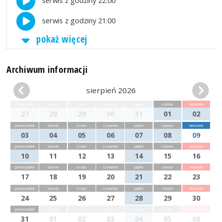
serwis z godziny 21:00
pokaż więcej
Archiwum informacji
sierpień 2026
poniedziałek
wtorek
środa
czwartek
piątek
sobota
niedziela
27
28
29
30
31
01
02
poniedziałek
wtorek
środa
czwartek
piątek
sobota
niedziela
03
04
05
06
07
08
09
poniedziałek
wtorek
środa
czwartek
piątek
sobota
niedziela
10
11
12
13
14
15
16
poniedziałek
wtorek
środa
czwartek
piątek
sobota
niedziela
17
18
19
20
21
22
23
poniedziałek
wtorek
środa
czwartek
piątek
sobota
niedziela
24
25
26
27
28
29
30
poniedziałek
wtorek
środa
czwartek
piątek
sobota
niedziela
31
01
02
03
04
05
06