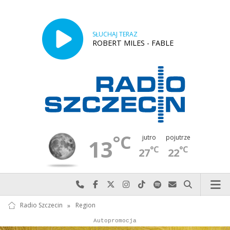
SŁUCHAJ TERAZ
ROBERT MILES - FABLE
°C
jutro
pojutrze
13
°C
°C
27
22
Najlepiej po prostu do nas zadzwoń
Odwiedź nas na Facebook-u
Odwiedź nas na X
Odwiedź nas na Instagram-ie
Odwiedź nas na TikTok-u
Szukaj nas na Spotify
Wyślij do nas w
Szukaj
Radio Szczecin
»
Region
Autopromocja
Reklama