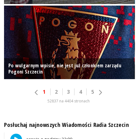
Po wulgarnym wpisie, nie jest już członkiem zarządu
Pogoni Szczecin
1
2
3
4
5
52837 na 4404 stronach
Posłuchaj najnowszych Wiadomości Radia Szczecin
serwis z godziny 22:00