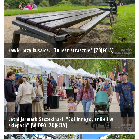
Ławki przy Rusałce. "Tu jest strasznie" [ZDJĘCIA]
Letni Jarmark Szczeciński. "Coś innego, aniżeli w
sklepach" [WIDEO, ZDJĘCIA]