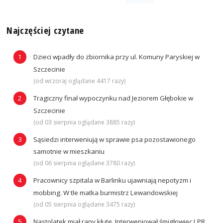
Najczęściej czytane
Dzieci wpadły do zbiornika przy ul. Komuny Paryskiej w
Szczecinie
(od wczoraj oglądane 4417 razy)
Tragiczny finał wypoczynku nad Jeziorem Głębokie w
Szczecinie
(od 03 sierpnia oglądane 3885 razy)
Sąsiedzi interweniują w sprawie psa pozostawionego
samotnie w mieszkaniu
(od 06 sierpnia oglądane 3780 razy)
Pracownicy szpitala w Barlinku ujawniają nepotyzm i
mobbing. W tle matka burmistrz Lewandowskiej
(od 05 sierpnia oglądane 3475 razy)
Nastolatek miał rany kłute. Interweniował śmigłowiec LPR