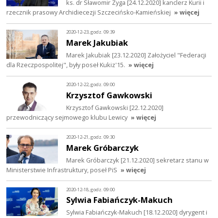
ks. dr Sławomir Zyga [24.12.2020] kanclerz Kurii i
rzecznik prasowy Archidiecezji Szczecińsko-Kamieńskiej
» więcej
2020-12-23, godz. 09:39
Marek Jakubiak
Marek Jakubiak [23.12.2020] Założyciel "Federacji
dla Rzeczpospolitej", były poseł Kukiz'15.
» więcej
2020-12-22, godz. 09:00
Krzysztof Gawkowski
Krzysztof Gawkowski [22.12.2020]
przewodniczący sejmowego klubu Lewicy
» więcej
2020-12-21, godz. 09:30
Marek Gróbarczyk
Marek Gróbarczyk [21.12.2020] sekretarz stanu w
Ministerstwie Infrastruktury, poseł PiS
» więcej
2020-12-18, godz. 09:00
Sylwia Fabiańczyk-Makuch
Sylwia Fabiańczyk-Makuch [18.12.2020] dyrygent i