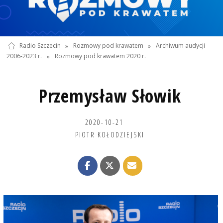
Radio Szczecin
»
Rozmowy pod krawatem
»
Archiwum audycji
2006-2023 r.
»
Rozmowy pod krawatem 2020 r.
Przemysław Słowik
2020-10-21
PIOTR KOŁODZIEJSKI