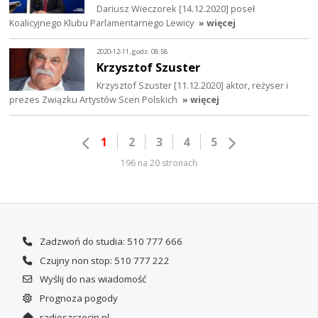
Dariusz Wieczorek [14.12.2020] poseł
Koalicyjnego Klubu Parlamentarnego Lewicy
» więcej
2020-12-11, godz. 08:58
Krzysztof Szuster
Krzysztof Szuster [11.12.2020] aktor, reżyser i
prezes Związku Artystów Scen Polskich
» więcej
1
2
3
4
5
196 na 20 stronach
Zadzwoń do studia: 510 777 666
Czujny non stop: 510 777 222
Wyślij do nas wiadomość
Prognoza pogody
radioszczecin.pl