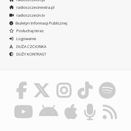
radioszczecinextra.pl
radioszczecin.tv
Biuletyn Informacji Publicznej
Posłuchaj teraz
Logowanie
DUŻA CZCIONKA
DUŻY KONTRAST