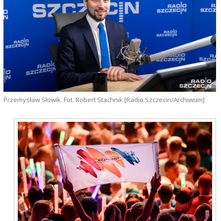
Przemysław Słowik. Fot. Robert Stachnik [Radio Szczecin/Archiwum]