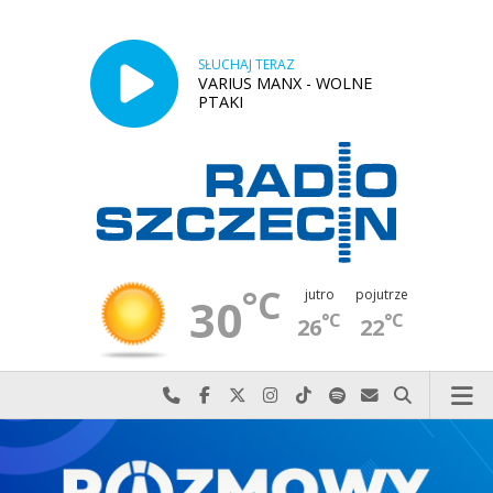
SŁUCHAJ TERAZ
VARIUS MANX - WOLNE
PTAKI
°C
jutro
pojutrze
30
°C
°C
26
22
Najlepiej po prostu do nas zadzwoń
Odwiedź nas na Facebook-u
Odwiedź nas na X
Odwiedź nas na Instagram-ie
Odwiedź nas na TikTok-u
Szukaj nas na Spotify
Wyślij do nas w
Szukaj