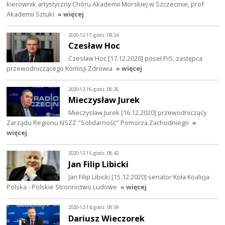
kierownik artystyczny Chóru Akademii Morskiej w Szczecinie, prof.
Akademii Sztuki
» więcej
2020-12-17, godz. 09:24
Czesław Hoc
Czesław Hoc [17.12.2020] poseł PiS, zastępca
przewodniczącego Komisji Zdrowia
» więcej
2020-12-16, godz. 08:26
Mieczysław Jurek
Mieczysław Jurek [16.12.2020] przewodniczący
Zarządu Regionu NSZZ "Solidarność" Pomorza Zachodniego
»
więcej
2020-12-15, godz. 08:42
Jan Filip Libicki
Jan Filip Libicki [15.12.2020] senator Koła Koalicja
Polska - Polskie Stronnictwo Ludowe
» więcej
2020-12-14, godz. 08:59
Dariusz Wieczorek