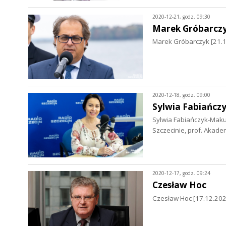
2020-12-21, godz. 09:30
Marek Gróbarcz
Marek Gróbarczyk [21.12
2020-12-18, godz. 09:00
Sylwia Fabiańcz
Sylwia Fabiańczyk-Maku
Szczecinie, prof. Akadem
2020-12-17, godz. 09:24
Czesław Hoc
Czesław Hoc [17.12.202