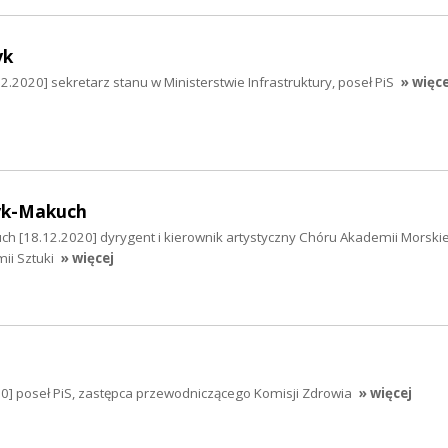
yk
.2020] sekretarz stanu w Ministerstwie Infrastruktury, poseł PiS
» więce
yk-Makuch
ch [18.12.2020] dyrygent i kierownik artystyczny Chóru Akademii Morskie
ii Sztuki
» więcej
0] poseł PiS, zastępca przewodniczącego Komisji Zdrowia
» więcej