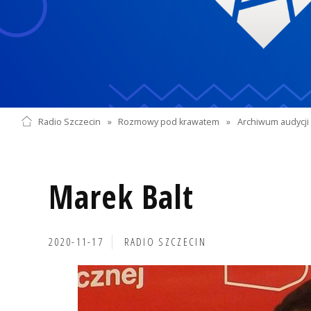
Radio Szczecin
»
Rozmowy pod krawatem
»
Archiwum audycji 
Marek Balt
2020-11-17
RADIO SZCZECIN