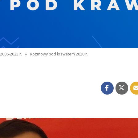
2006-2023 r.
»
Rozmowy pod krawatem 2020 r.