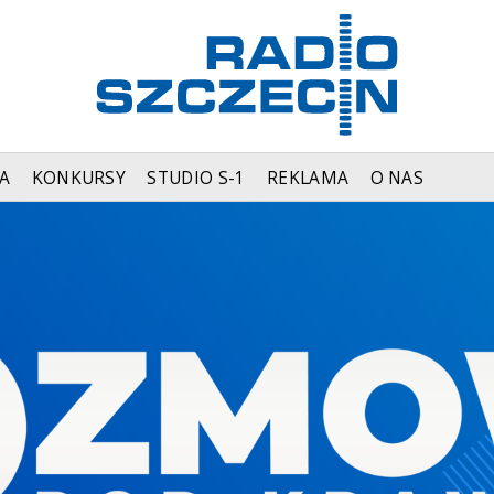
A
KONKURSY
STUDIO S-1
REKLAMA
O NAS