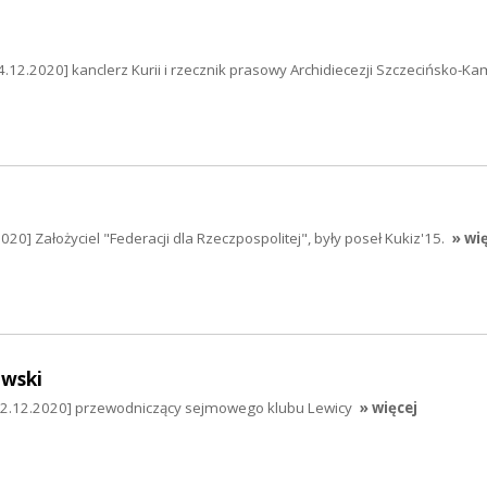
4.12.2020] kanclerz Kurii i rzecznik prasowy Archidiecezji Szczecińsko-Ka
20] Założyciel "Federacji dla Rzeczpospolitej", były poseł Kukiz'15.
» wi
wski
22.12.2020] przewodniczący sejmowego klubu Lewicy
» więcej