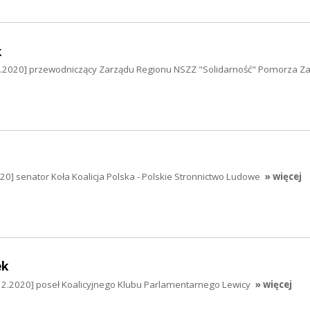
k
12.2020] przewodniczący Zarządu Regionu NSZZ "Solidarność" Pomorza Z
.2020] senator Koła Koalicja Polska - Polskie Stronnictwo Ludowe
» więcej
ek
12.2020] poseł Koalicyjnego Klubu Parlamentarnego Lewicy
» więcej