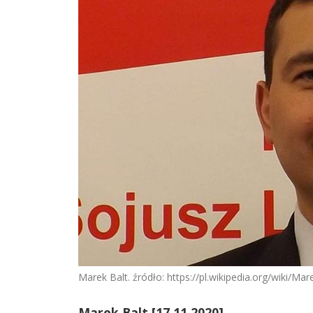
Marek Balt. źródło: https://pl.wikipedia.org/wiki/Mar
Marek Balt [17.11.2020]