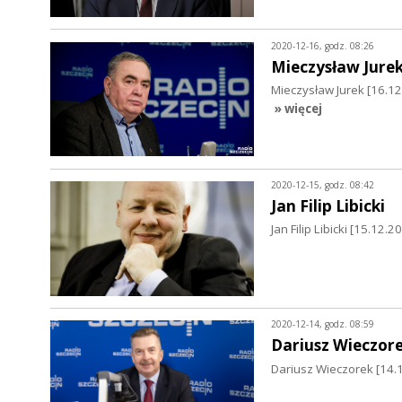
2020-12-16, godz. 08:26
Mieczysław Jure
Mieczysław Jurek [16.
» więcej
2020-12-15, godz. 08:42
Jan Filip Libicki
Jan Filip Libicki [15.12
2020-12-14, godz. 08:59
Dariusz Wieczor
Dariusz Wieczorek [14.