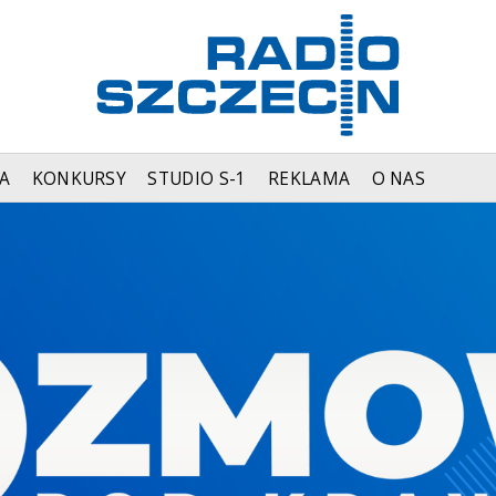
A
KONKURSY
STUDIO S-1
REKLAMA
O NAS