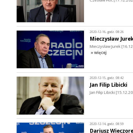
Czesław Hoc [17.12.202
2020-12-16, godz. 08:26
Mieczysław Jure
Mieczysław Jurek [16.
» więcej
2020-12-15, godz. 08:42
Jan Filip Libicki
Jan Filip Libicki [15.12
2020-12-14, godz. 08:59
Dariusz Wieczor