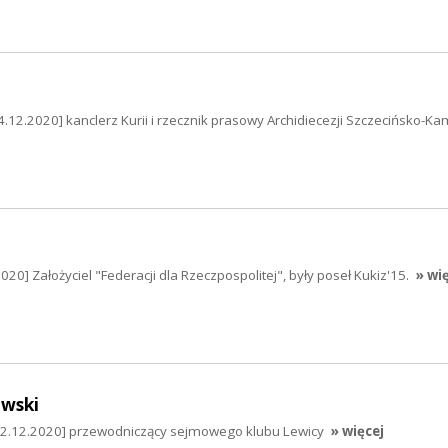
4.12.2020] kanclerz Kurii i rzecznik prasowy Archidiecezji Szczecińsko-Ka
20] Założyciel "Federacji dla Rzeczpospolitej", były poseł Kukiz'15.
» wi
wski
22.12.2020] przewodniczący sejmowego klubu Lewicy
» więcej