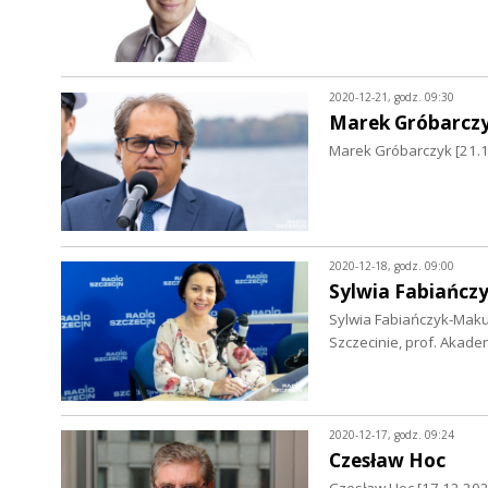
2020-12-21, godz. 09:30
Marek Gróbarcz
Marek Gróbarczyk [21.12
2020-12-18, godz. 09:00
Sylwia Fabiańcz
Sylwia Fabiańczyk-Maku
Szczecinie, prof. Akadem
2020-12-17, godz. 09:24
Czesław Hoc