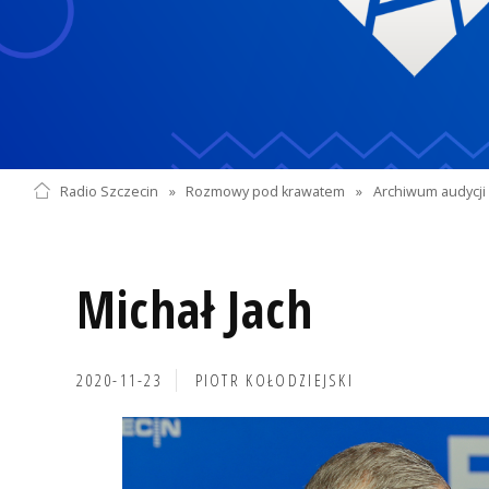
Radio Szczecin
»
Rozmowy pod krawatem
»
Archiwum audycji 
Michał Jach
2020-11-23
PIOTR KOŁODZIEJSKI