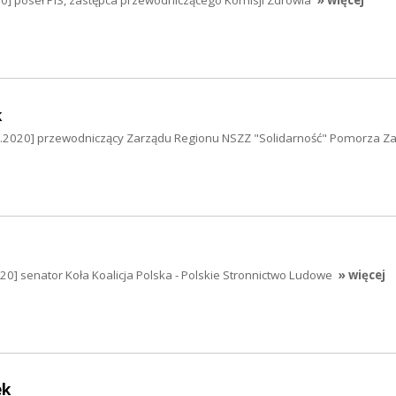
0] poseł PiS, zastępca przewodniczącego Komisji Zdrowia
» więcej
k
12.2020] przewodniczący Zarządu Regionu NSZZ "Solidarność" Pomorza Z
.2020] senator Koła Koalicja Polska - Polskie Stronnictwo Ludowe
» więcej
ek