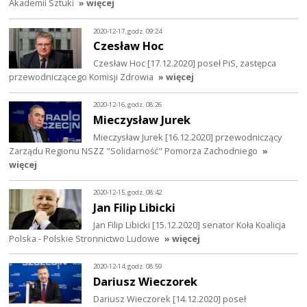
Akademii Sztuki
» więcej
2020-12-17, godz. 09:24
Czesław Hoc
Czesław Hoc [17.12.2020] poseł PiS, zastępca
przewodniczącego Komisji Zdrowia
» więcej
2020-12-16, godz. 08:26
Mieczysław Jurek
Mieczysław Jurek [16.12.2020] przewodniczący
Zarządu Regionu NSZZ "Solidarność" Pomorza Zachodniego
»
więcej
2020-12-15, godz. 08:42
Jan Filip Libicki
Jan Filip Libicki [15.12.2020] senator Koła Koalicja
Polska - Polskie Stronnictwo Ludowe
» więcej
2020-12-14, godz. 08:59
Dariusz Wieczorek
Dariusz Wieczorek [14.12.2020] poseł