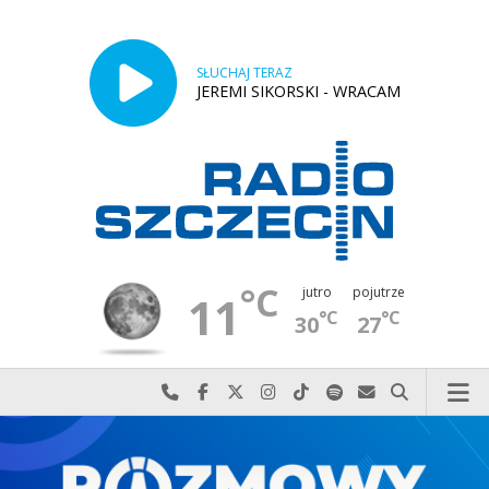
SŁUCHAJ TERAZ
JEREMI SIKORSKI - WRACAM
°C
jutro
pojutrze
11
°C
°C
30
27
Najlepiej po prostu do nas zadzwoń
Odwiedź nas na Facebook-u
Odwiedź nas na X
Odwiedź nas na Instagram-ie
Odwiedź nas na TikTok-u
Szukaj nas na Spotify
Wyślij do nas w
Szukaj