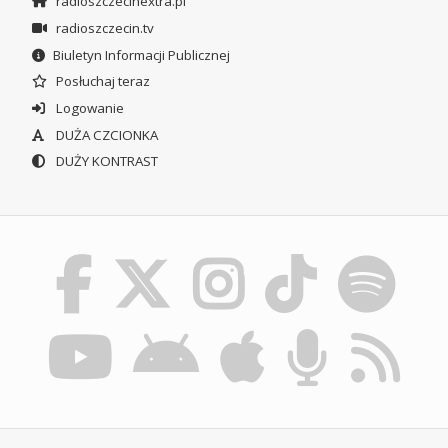
radioszczecinextra.pl
radioszczecin.tv
Biuletyn Informacji Publicznej
Posłuchaj teraz
Logowanie
DUŻA CZCIONKA
DUŻY KONTRAST