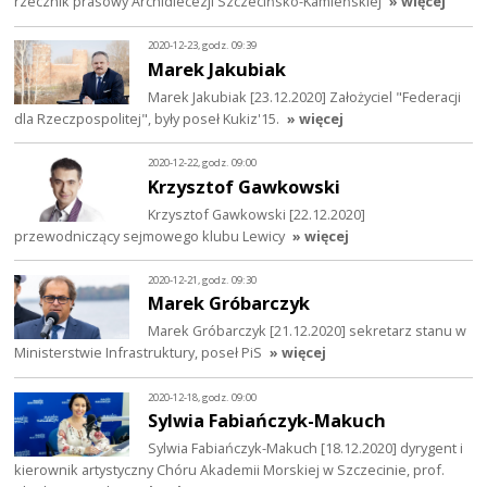
rzecznik prasowy Archidiecezji Szczecińsko-Kamieńskiej
» więcej
2020-12-23, godz. 09:39
Marek Jakubiak
Marek Jakubiak [23.12.2020] Założyciel "Federacji
dla Rzeczpospolitej", były poseł Kukiz'15.
» więcej
2020-12-22, godz. 09:00
Krzysztof Gawkowski
Krzysztof Gawkowski [22.12.2020]
przewodniczący sejmowego klubu Lewicy
» więcej
2020-12-21, godz. 09:30
Marek Gróbarczyk
Marek Gróbarczyk [21.12.2020] sekretarz stanu w
Ministerstwie Infrastruktury, poseł PiS
» więcej
2020-12-18, godz. 09:00
Sylwia Fabiańczyk-Makuch
Sylwia Fabiańczyk-Makuch [18.12.2020] dyrygent i
kierownik artystyczny Chóru Akademii Morskiej w Szczecinie, prof.