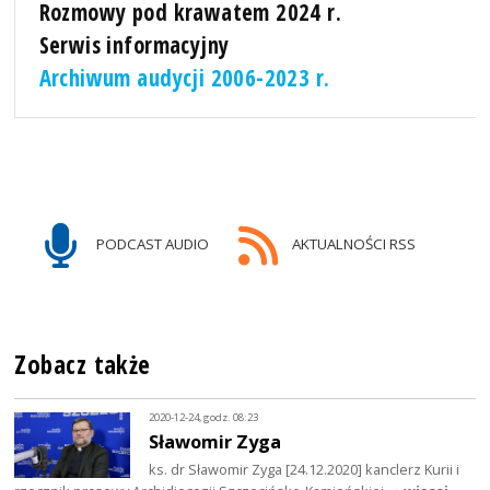
Rozmowy pod krawatem 2024 r.
Serwis informacyjny
Archiwum audycji 2006-2023 r.
PODCAST AUDIO
AKTUALNOŚCI RSS
Zobacz także
2020-12-24, godz. 08:23
Sławomir Zyga
ks. dr Sławomir Zyga [24.12.2020] kanclerz Kurii i