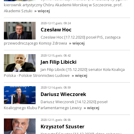
kierownik artystyczny Chóru Akademii Morskiej w Szczecinie, prof.
Akademii Sztuki
» więcej
2020-12-17, godz. 09:24
Czesław Hoc
Czesław Hoc [17.12.2020] poseł PiS, zastępca
przewodniczącego Komisji Zdrowia
» więcej
2020-12-15, godz. 08:42
Jan Filip Libicki
Jan Filip Libicki [15.12.2020] senator Koła Koalicja
Polska - Polskie Stronnictwo Ludowe
» więcej
2020-12-14, godz. 08:59
Dariusz Wieczorek
Dariusz Wieczorek [14.12.2020] poseł
Koalicyjnego Klubu Parlamentarnego Lewicy
» więcej
2020-12-11, godz. 08:58
Krzysztof Szuster
Krzysztof Szuster [11.12.2020] aktor, reżyser i