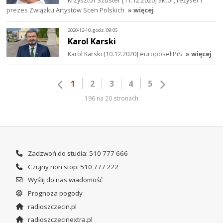
prezes Związku Artystów Scen Polskich
» więcej
2020-12-10, godz. 09:05
Karol Karski
Karol Karski [10.12.2020] europoseł PiS
» więcej
1
2
3
4
5
196 na 20 stronach
Zadzwoń do studia: 510 777 666
Czujny non stop: 510 777 222
Wyślij do nas wiadomość
Prognoza pogody
radioszczecin.pl
radioszczecinextra.pl