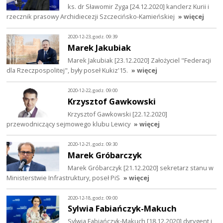
ks. dr Sławomir Zyga [24.12.2020] kanclerz Kurii i
rzecznik prasowy Archidiecezji Szczecińsko-Kamieńskiej
» więcej
2020-12-23, godz. 09:39
Marek Jakubiak
Marek Jakubiak [23.12.2020] Założyciel "Federacji
dla Rzeczpospolitej", były poseł Kukiz'15.
» więcej
2020-12-22, godz. 09:00
Krzysztof Gawkowski
Krzysztof Gawkowski [22.12.2020]
przewodniczący sejmowego klubu Lewicy
» więcej
2020-12-21, godz. 09:30
Marek Gróbarczyk
Marek Gróbarczyk [21.12.2020] sekretarz stanu w
Ministerstwie Infrastruktury, poseł PiS
» więcej
2020-12-18, godz. 09:00
Sylwia Fabiańczyk-Makuch
Sylwia Fabiańczyk-Makuch [18.12.2020] dyrygent i