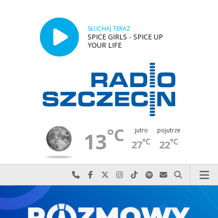
SŁUCHAJ TERAZ
SPICE GIRLS - SPICE UP
YOUR LIFE
°C
jutro
pojutrze
13
°C
°C
27
22
Najlepiej po prostu do nas zadzwoń
Odwiedź nas na Facebook-u
Odwiedź nas na X
Odwiedź nas na Instagram-ie
Odwiedź nas na TikTok-u
Szukaj nas na Spotify
Wyślij do nas w
Szukaj