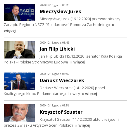
2020-12-16, godz. 08:26
Mieczysław Jurek
Mieczysław Jurek [16.12.2020] przewodniczący
Zarządu Regionu NSZZ "Solidarność" Pomorza Zachodniego
»
więcej
2020-12-15, godz. 08:42
Jan Filip Libicki
Jan Filip Libicki [15.12.2020] senator Koła Koalicja
Polska - Polskie Stronnictwo Ludowe
» więcej
2020-12-14, godz. 08:59
Dariusz Wieczorek
Dariusz Wieczorek [14.12.2020] poseł
Koalicyjnego Klubu Parlamentarnego Lewicy
» więcej
2020-12-11, godz. 08:58
Krzysztof Szuster
Krzysztof Szuster [11.12.2020] aktor, reżyser i
prezes Związku Artystów Scen Polskich
» więcej