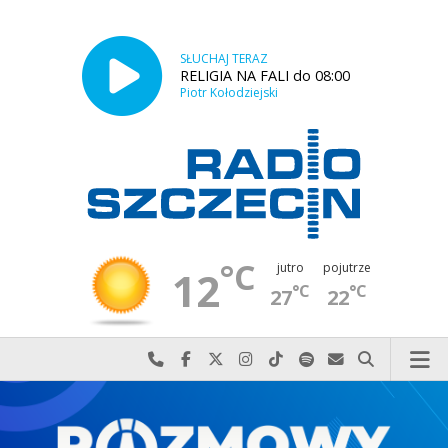
SŁUCHAJ TERAZ
RELIGIA NA FALI do 08:00
Piotr Kołodziejski
°C
jutro
pojutrze
12
°C
°C
27
22
Najlepiej po prostu do nas zadzwoń
Odwiedź nas na Facebook-u
Odwiedź nas na X
Odwiedź nas na Instagram-ie
Odwiedź nas na TikTok-u
Szukaj nas na Spotify
Wyślij do nas w
Szukaj