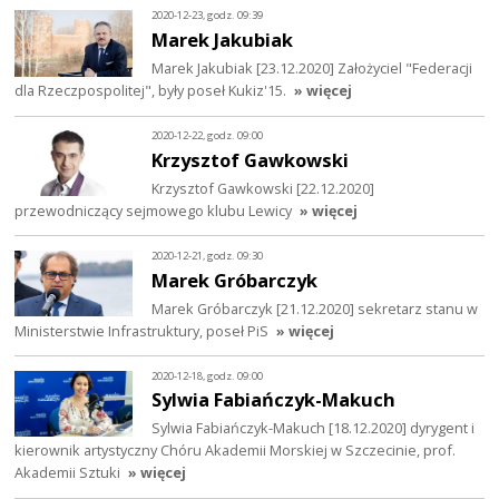
2020-12-23, godz. 09:39
Marek Jakubiak
Marek Jakubiak [23.12.2020] Założyciel "Federacji
dla Rzeczpospolitej", były poseł Kukiz'15.
» więcej
2020-12-22, godz. 09:00
Krzysztof Gawkowski
Krzysztof Gawkowski [22.12.2020]
przewodniczący sejmowego klubu Lewicy
» więcej
2020-12-21, godz. 09:30
Marek Gróbarczyk
Marek Gróbarczyk [21.12.2020] sekretarz stanu w
Ministerstwie Infrastruktury, poseł PiS
» więcej
2020-12-18, godz. 09:00
Sylwia Fabiańczyk-Makuch
Sylwia Fabiańczyk-Makuch [18.12.2020] dyrygent i
kierownik artystyczny Chóru Akademii Morskiej w Szczecinie, prof.
Akademii Sztuki
» więcej