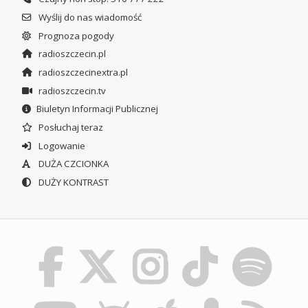
Wyślij do nas wiadomość
Prognoza pogody
radioszczecin.pl
radioszczecinextra.pl
radioszczecin.tv
Biuletyn Informacji Publicznej
Posłuchaj teraz
Logowanie
DUŻA CZCIONKA
DUŻY KONTRAST