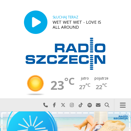
SŁUCHAJ TERAZ
WET WET WET - LOVE IS
ALL AROUND
°C
jutro
pojutrze
23
°C
°C
27
22
Najlepiej po prostu do nas zadzwoń
Odwiedź nas na Facebook-u
Odwiedź nas na X
Odwiedź nas na Instagram-ie
Odwiedź nas na TikTok-u
Szukaj nas na Spotify
Wyślij do nas w
Szukaj