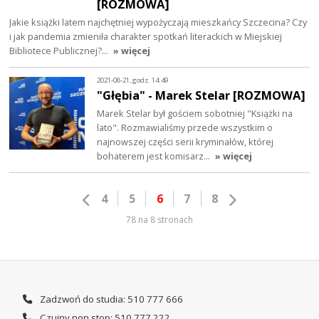
[ROZMOWA]
Jakie książki latem najchętniej wypożyczają mieszkańcy Szczecina? Czy
i jak pandemia zmieniła charakter spotkań literackich w Miejskiej
Bibliotece Publicznej?…
» więcej
2021-08-21, godz. 14:49
"Głębia" - Marek Stelar [ROZMOWA]
Marek Stelar był gościem sobotniej "Książki na
lato". Rozmawialiśmy przede wszystkim o
najnowszej części serii kryminałów, której
bohaterem jest komisarz…
» więcej
4
5
6
7
8
78 na 8 stronach
Zadzwoń do studia: 510 777 666
Czujny non stop: 510 777 222