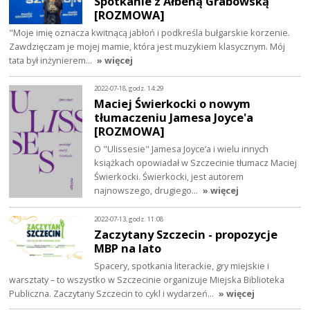
Spotkanie z Ałbeną Grabowską
[ROZMOWA]
"Moje imię oznacza kwitnącą jabłoń i podkreśla bułgarskie korzenie.
Zawdzięczam je mojej mamie, która jest muzykiem klasycznym. Mój
tata był inżynierem…
» więcej
2022-07-18, godz. 14:29
Maciej Świerkocki o nowym
tłumaczeniu Jamesa Joyce'a
[ROZMOWA]
O "Ulissesie" Jamesa Joyce’a i wielu innych
książkach opowiadał w Szczecinie tłumacz Maciej
Świerkocki. Świerkocki, jest autorem
najnowszego, drugiego…
» więcej
2022-07-13, godz. 11:08
Zaczytany Szczecin - propozycje
MBP na lato
Spacery, spotkania literackie, gry miejskie i
warsztaty – to wszystko w Szczecinie organizuje Miejska Biblioteka
Publiczna. Zaczytany Szczecin to cykl i wydarzeń…
» więcej