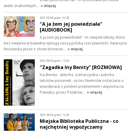
wiele znakomitych…
» więcej
2021-09-09, godz. 10:38
"A ja żem jej powiedziała”
[AUDIOBOOK]
A ja żem jej powiedziała” - to zwięzłe teksty, które
bez owijania w bawełnę opisują naszą polską rzeczywistość. Katarzyna
Nosowska pisze o show-biznesie…
» więcej
2021-09-04, godz. 13:04
"Zagadka Iny Benity" [ROZMOWA]
Ina Benita - aktorka, scenarzystka i autorka
tekstów piosenek - przez Niemców oskarżana o
współpracę z polskim podziemiem i więziona na
Pawiaku, przez Polaków…
» więcej
2021-09-02, godz. 12:36
Miejska Biblioteka Publiczna - co
najchętniej wypożyczamy