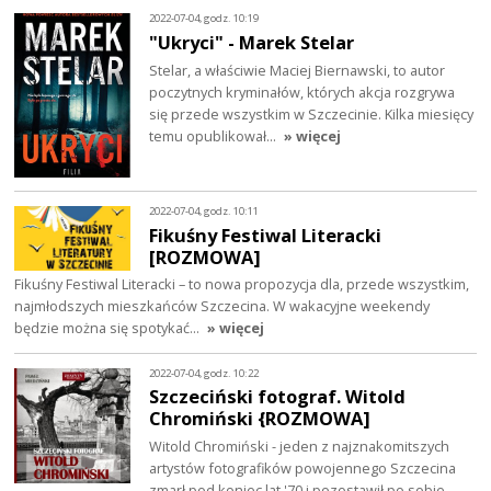
2022-07-04, godz. 10:19
"Ukryci" - Marek Stelar
Stelar, a właściwie Maciej Biernawski, to autor
poczytnych kryminałów, których akcja rozgrywa
się przede wszystkim w Szczecinie. Kilka miesięcy
temu opublikował…
» więcej
2022-07-04, godz. 10:11
Fikuśny Festiwal Literacki
[ROZMOWA]
Fikuśny Festiwal Literacki – to nowa propozycja dla, przede wszystkim,
najmłodszych mieszkańców Szczecina. W wakacyjne weekendy
będzie można się spotykać…
» więcej
2022-07-04, godz. 10:22
Szczeciński fotograf. Witold
Chromiński {ROZMOWA]
Witold Chromiński - jeden z najznakomitszych
artystów fotografików powojennego Szczecina
zmarł pod koniec lat '70 i pozostawił po sobie