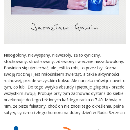
Nieogolony, niewyspany, niewesoły, za to cyniczny,
sfochowany, sfrustrowany, zdziwiony i wiecznie niezadowolony.
Powinien się uśmiechać, ale jeśli to robi, to przez łzy. Kocha
swoją rodzinę i jest miłośnikiem zwierząt, a także aktywności
ruchowej, przede wszystkim boksu. Ale narzeka mówiąc nawet o
tym, co lubi. Do tego wytyka absurdy i piętnuje głupotę - przede
wszystkim swoją. Próbuje przy tym zachować dystans do siebie i
przekonuje do tego też innych każdego ranka o 7.40. Mówią o
nim, że pisze felietony, choć on nie znosi tego określenia, pełne
satyry, cynizmu i złego humoru na dobry dzień w Radiu Szczecin.