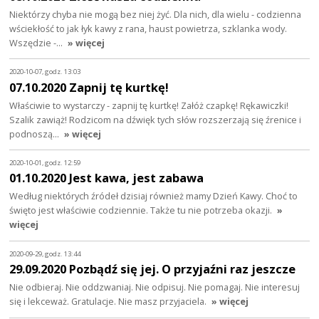
Niektórzy chyba nie mogą bez niej żyć. Dla nich, dla wielu - codzienna
wściekłość to jak łyk kawy z rana, haust powietrza, szklanka wody.
Wszędzie -…
» więcej
2020-10-07, godz. 13:03
07.10.2020 Zapnij tę kurtkę!
Właściwie to wystarczy - zapnij tę kurtkę! Załóż czapkę! Rękawiczki!
Szalik zawiąż! Rodzicom na dźwięk tych słów rozszerzają się źrenice i
podnoszą…
» więcej
2020-10-01, godz. 12:59
01.10.2020 Jest kawa, jest zabawa
Według niektórych źródeł dzisiaj również mamy Dzień Kawy. Choć to
święto jest właściwie codziennie. Także tu nie potrzeba okazji.
»
więcej
2020-09-29, godz. 13:44
29.09.2020 Pozbądź się jej. O przyjaźni raz jeszcze
Nie odbieraj. Nie oddzwaniaj. Nie odpisuj. Nie pomagaj. Nie interesuj
się i lekceważ. Gratulacje. Nie masz przyjaciela.
» więcej