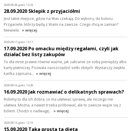
2020-09-28, godz. 13:25
28.09.2020 Sklepik z przyjaciółmi
Jest takie miejsce, gdzie na Was czekają. Do wyboru, do koloru.
Przyjaciele, którzy będą z Wami na zawsze. Czego chcą w zamian?
Niewiele.
» więcej
2020-09-17, godz. 13:17
17.09.2020 Po omacku między regałami, czyli jak
działać bez listy zakupów
To dla mnie prawie równie ważne, jak zabranie ze sobą pieniędzy albo
karty płatniczej. Pozwala zaoszczędzić setki złotych. Wystarczy zwykła
kartka zapisana…
» więcej
2020-09-16, godz. 14:28
16.09.2020 Jak rozmawiać o delikatnych sprawach?
Robimy to dla ich dobra, co ma ułatwiać sprawę, ale niczego nie
ułatwia. Można, a nawet trzeba próbować, ale to zawsze wiąże się z
bólem. Chodzi o nadwagę…
» więcej
2020-09-15, godz. 12:10
15.09.2020 Taka prosta ta dieta