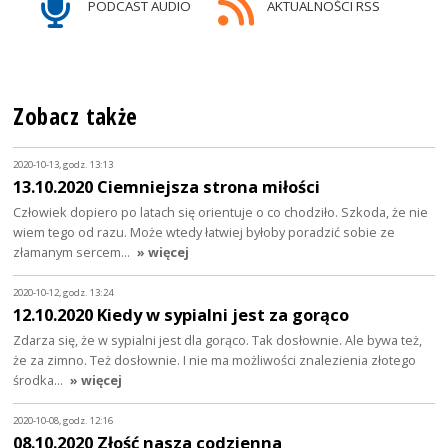
PODCAST AUDIO
AKTUALNOŚCI RSS
Zobacz także
2020-10-13, godz. 13:13
13.10.2020 Ciemniejsza strona miłości
Człowiek dopiero po latach się orientuje o co chodziło. Szkoda, że nie
wiem tego od razu. Może wtedy łatwiej byłoby poradzić sobie ze
złamanym sercem…
» więcej
2020-10-12, godz. 13:24
12.10.2020 Kiedy w sypialni jest za gorąco
Zdarza się, że w sypialni jest dla gorąco. Tak dosłownie. Ale bywa też,
że za zimno. Też dosłownie. I nie ma możliwości znalezienia złotego
środka…
» więcej
2020-10-08, godz. 12:16
08.10.2020 Złość nasza codzienna