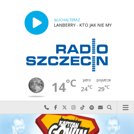
SŁUCHAJ TERAZ
LANBERRY - KTO JAK NIE MY
°C
jutro
pojutrze
14
°C
°C
24
29
Najlepiej po prostu do nas zadzwoń
Odwiedź nas na Facebook-u
Odwiedź nas na X
Odwiedź nas na Instagram-ie
Odwiedź nas na TikTok-u
Szukaj nas na Spotify
Wyślij do nas w
Szukaj