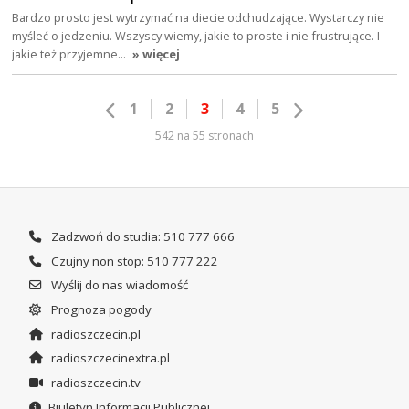
Bardzo prosto jest wytrzymać na diecie odchudzające. Wystarczy nie
myśleć o jedzeniu. Wszyscy wiemy, jakie to proste i nie frustrujące. I
jakie też przyjemne…
» więcej
1
2
3
4
5
542 na 55 stronach
Zadzwoń do studia: 510 777 666
Czujny non stop: 510 777 222
Wyślij do nas wiadomość
Prognoza pogody
radioszczecin.pl
radioszczecinextra.pl
radioszczecin.tv
Biuletyn Informacji Publicznej