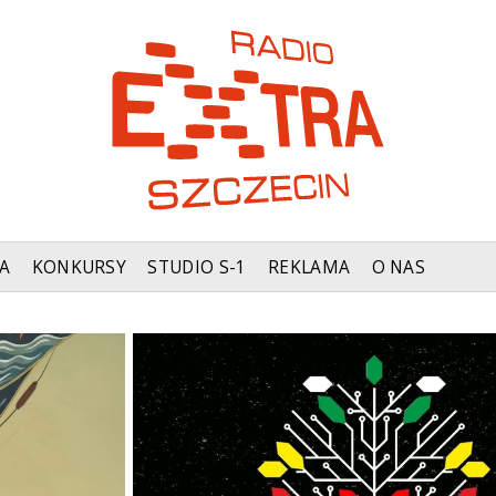
A
KONKURSY
STUDIO S-1
REKLAMA
O NAS