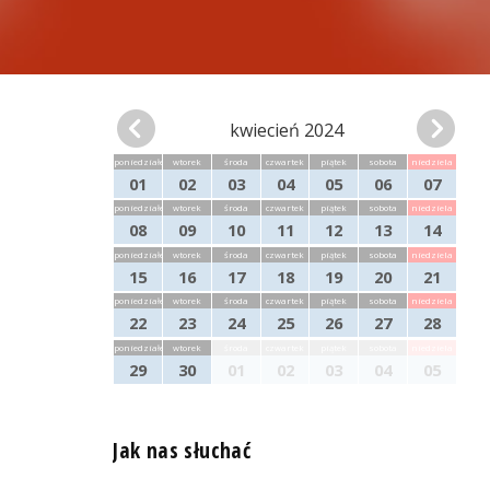
kwiecień 2024
poniedziałek
wtorek
środa
czwartek
piątek
sobota
niedziela
01
02
03
04
05
06
07
poniedziałek
wtorek
środa
czwartek
piątek
sobota
niedziela
08
09
10
11
12
13
14
poniedziałek
wtorek
środa
czwartek
piątek
sobota
niedziela
15
16
17
18
19
20
21
poniedziałek
wtorek
środa
czwartek
piątek
sobota
niedziela
22
23
24
25
26
27
28
poniedziałek
wtorek
środa
czwartek
piątek
sobota
niedziela
29
30
01
02
03
04
05
Jak nas słuchać