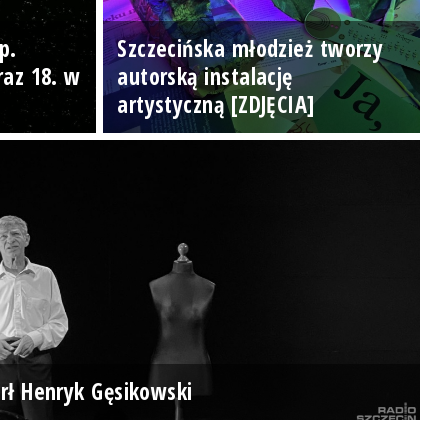
p.
Szczecińska młodzież tworzy
raz 18. w
autorską instalację
artystyczną [ZDJĘCIA]
rł Henryk Gęsikowski