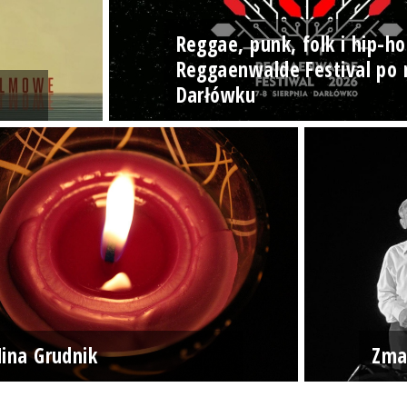
Reggae, punk, folk i hip-ho
Reggaenwalde Festival po 
Darłówku
ina Grudnik
Zma