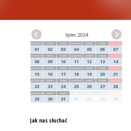
lipiec 2024
poniedziałek
wtorek
środa
czwartek
piątek
sobota
niedziela
01
02
03
04
05
06
07
poniedziałek
wtorek
środa
czwartek
piątek
sobota
niedziela
08
09
10
11
12
13
14
poniedziałek
wtorek
środa
czwartek
piątek
sobota
niedziela
15
16
17
18
19
20
21
poniedziałek
wtorek
środa
czwartek
piątek
sobota
niedziela
22
23
24
25
26
27
28
poniedziałek
wtorek
środa
czwartek
piątek
sobota
niedziela
29
30
31
01
02
03
04
Jak nas słuchać