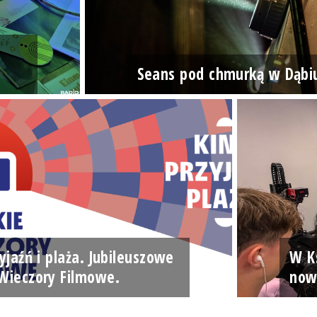
Seans pod chmurką w Dąbi
yjaźń i plaża. Jubileuszowe
W Ks
Wieczory Filmowe.
now