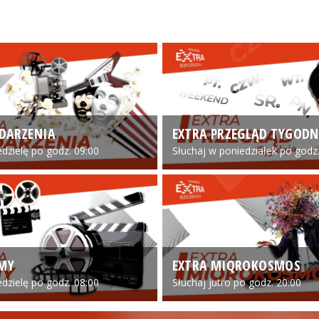
DARZENIA
EXTRA PRZEGLĄD TYGODN
edzielę po godz. 09:00
Słuchaj w poniedziałek po godz.
LMY
EXTRA MIQROKOSMOS
edzielę po godz. 08:00
Słuchaj jutro po godz. 20:00