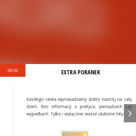
06:00
EXTRA PORANEK
Każdego ranka wprowadzamy dobry nastrój na cały
dzień. Bez informacji o polityce, pieniądzach czy
wypadkach. Tylko i wyłącznie wasze ulubione hity.