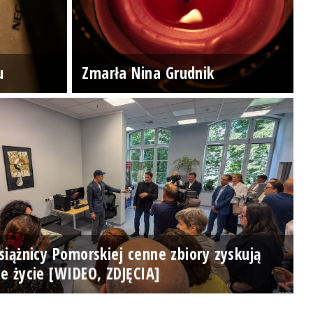
u
Zmarła Nina Grudnik
iążnicy Pomorskiej cenne zbiory zyskują
e życie [WIDEO, ZDJĘCIA]