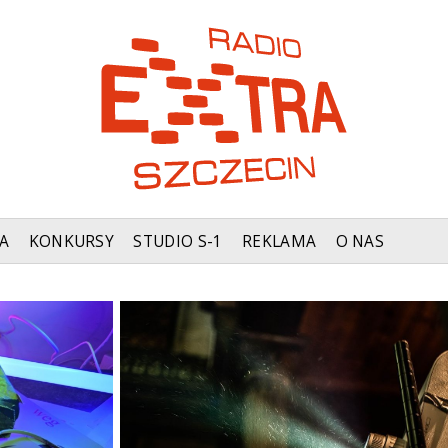
A
KONKURSY
STUDIO S-1
REKLAMA
O NAS