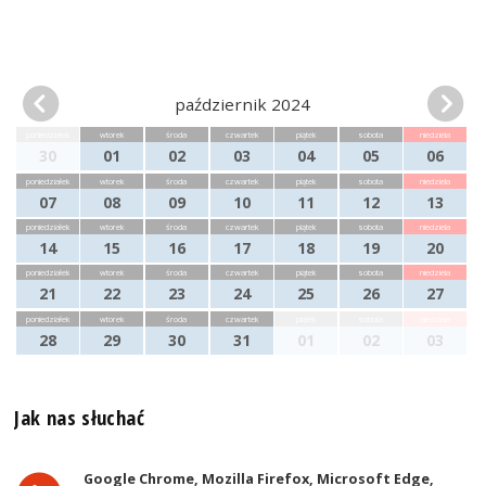
październik 2024
poniedziałek
wtorek
środa
czwartek
piątek
sobota
niedziela
30
01
02
03
04
05
06
poniedziałek
wtorek
środa
czwartek
piątek
sobota
niedziela
07
08
09
10
11
12
13
poniedziałek
wtorek
środa
czwartek
piątek
sobota
niedziela
14
15
16
17
18
19
20
poniedziałek
wtorek
środa
czwartek
piątek
sobota
niedziela
21
22
23
24
25
26
27
poniedziałek
wtorek
środa
czwartek
piątek
sobota
niedziela
28
29
30
31
01
02
03
Jak nas słuchać
Google Chrome, Mozilla Firefox, Microsoft Edge,