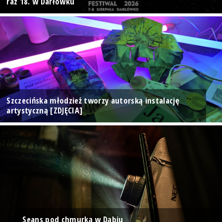
raz 18. w Darłówku
Szczecińska młodzież tworzy autorską instalację
artystyczną [ZDJĘCIA]
Seans pod chmurką w Dąbiu