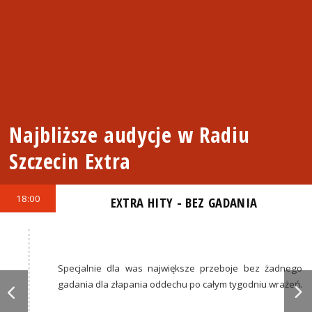
Najbliższe audycje w Radiu
Szczecin Extra
18:00
EXTRA HITY - BEZ GADANIA
Specjalnie dla was największe przeboje bez żadnego
gadania dla złapania oddechu po całym tygodniu wrażeń.