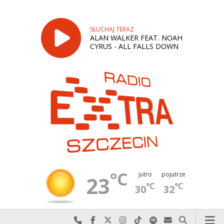
SŁUCHAJ TERAZ
ALAN WALKER FEAT. NOAH
CYRUS - ALL FALLS DOWN
°C
jutro
pojutrze
23
°C
°C
30
32
Najlepiej po prostu do nas zadzwoń
Odwiedź nas na Facebook-u
Odwiedź nas na X
Odwiedź nas na Instagram-ie
Odwiedź nas na TikTok-u
Szukaj nas na Spotify
Wyślij do nas w
Szukaj