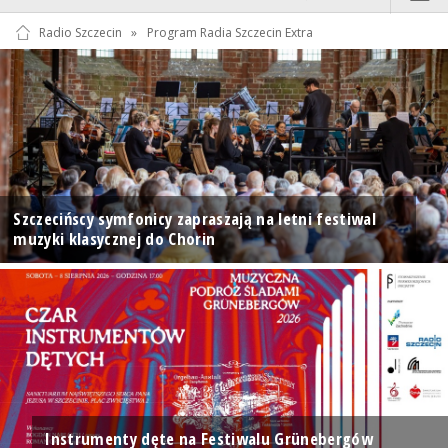
Radio Szczecin
»
Program Radia Szczecin Extra
Szczecińscy symfonicy zapraszają na letni festiwal
muzyki klasycznej do Chorin
Instrumenty dęte na Festiwalu Grünebergów