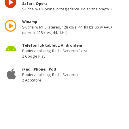
Safari, Opera
Słuchaj w ulubionej przeglądarce. Poleć znajomym :)
Winamp
Słuchaj w MP3 (stereo, 128 kb/s, 44.1kHz) lub w AAC+
(stereo, 128 kb/s, 44.1kHz)
Telefon lub tablet z Androidem
Pobierz aplikację Radia Szczecin Extra
z Google Play
iPad, iPhone, iPod
Pobierz aplikację Radia Szczecin
z AppStore
Odbiornik DAB+
Słuchaj w zachodniej części województwa
zachodniopomorskiego - kanał 11A