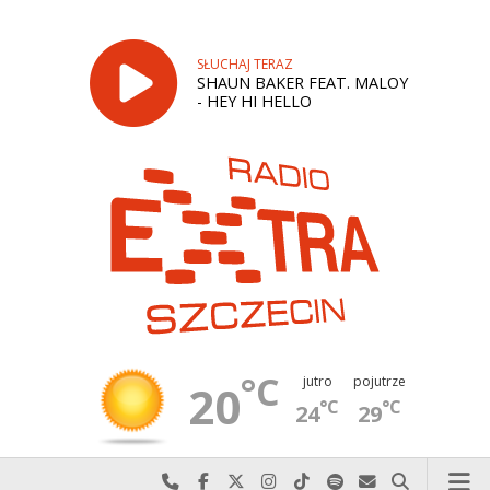
SŁUCHAJ TERAZ
SHAUN BAKER FEAT. MALOY
- HEY HI HELLO
°C
jutro
pojutrze
20
°C
°C
24
29
Najlepiej po prostu do nas zadzwoń
Odwiedź nas na Facebook-u
Odwiedź nas na X
Odwiedź nas na Instagram-ie
Odwiedź nas na TikTok-u
Szukaj nas na Spotify
Wyślij do nas w
Szukaj