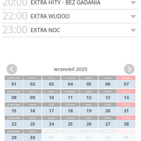
20:00
EXTRA HITY - BEZ GADANIA
22:00
EXTRA WUDOO
23:00
EXTRA NOC
wrzesień 2025
poniedziałek
wtorek
środa
czwartek
piątek
sobota
niedziela
01
02
03
04
05
06
07
poniedziałek
wtorek
środa
czwartek
piątek
sobota
niedziela
08
09
10
11
12
13
14
poniedziałek
wtorek
środa
czwartek
piątek
sobota
niedziela
15
16
17
18
19
20
21
poniedziałek
wtorek
środa
czwartek
piątek
sobota
niedziela
22
23
24
25
26
27
28
poniedziałek
wtorek
środa
czwartek
piątek
sobota
niedziela
29
30
01
02
03
04
05