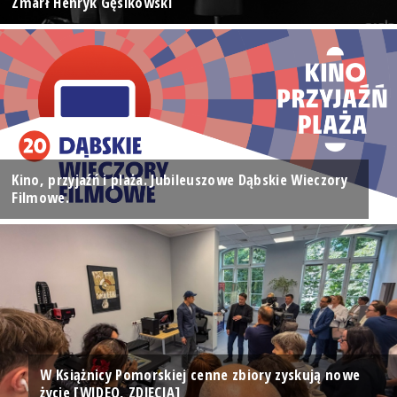
Zmarł Henryk Gęsikowski
Kino, przyjaźń i plaża. Jubileuszowe Dąbskie Wieczory
Filmowe.
W Książnicy Pomorskiej cenne zbiory zyskują nowe
życie [WIDEO, ZDJĘCIA]