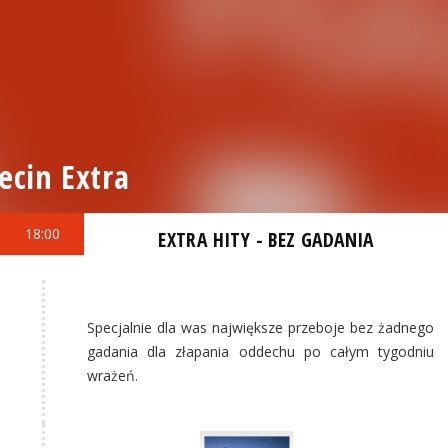
ecin Extra
18:00
EXTRA HITY - BEZ GADANIA
Specjalnie dla was największe przeboje bez żadnego
gadania dla złapania oddechu po całym tygodniu
wrażeń.