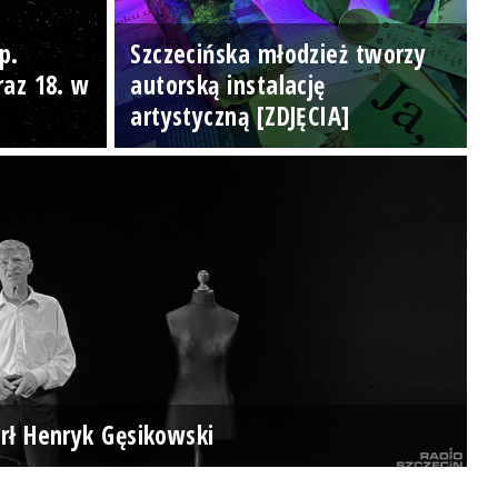
p.
Szczecińska młodzież tworzy
raz 18. w
autorską instalację
artystyczną [ZDJĘCIA]
rł Henryk Gęsikowski