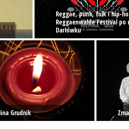
Reggae, punk, folk i hip-ho
Reggaenwalde Festival po 
Darłówku
ina Grudnik
Zma