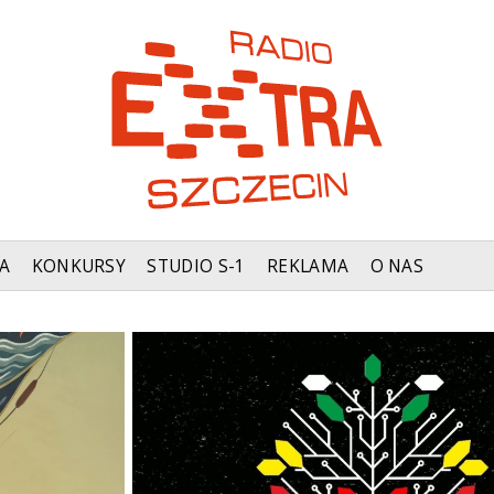
A
KONKURSY
STUDIO S-1
REKLAMA
O NAS