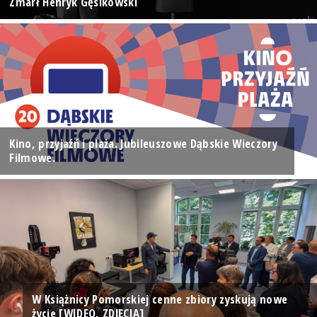
Zmarł Henryk Gęsikowski
Kino, przyjaźń i plaża. Jubileuszowe Dąbskie Wieczory
Filmowe.
W Książnicy Pomorskiej cenne zbiory zyskują nowe
życie [WIDEO, ZDJĘCIA]