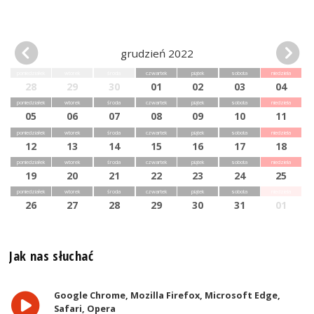
grudzień 2022
poniedziałek
wtorek
środa
czwartek
piątek
sobota
niedziela
28
29
30
01
02
03
04
poniedziałek
wtorek
środa
czwartek
piątek
sobota
niedziela
05
06
07
08
09
10
11
poniedziałek
wtorek
środa
czwartek
piątek
sobota
niedziela
12
13
14
15
16
17
18
poniedziałek
wtorek
środa
czwartek
piątek
sobota
niedziela
19
20
21
22
23
24
25
poniedziałek
wtorek
środa
czwartek
piątek
sobota
niedziela
26
27
28
29
30
31
01
Jak nas słuchać
Google Chrome, Mozilla Firefox, Microsoft Edge,
Safari, Opera