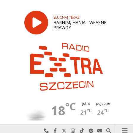
SŁUCHAJ TERAZ
BARNIM, HANIA - WŁASNE
PRAWDY
°C
jutro
pojutrze
18
°C
°C
21
24
Najlepiej po prostu do nas zadzwoń
Odwiedź nas na Facebook-u
Odwiedź nas na X
Odwiedź nas na Instagram-ie
Odwiedź nas na TikTok-u
Szukaj nas na Spotify
Wyślij do nas w
Szukaj