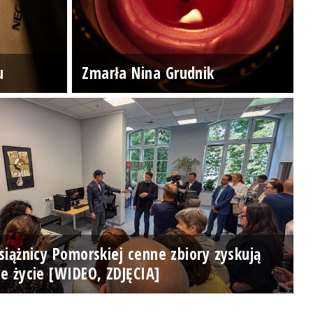
u
Zmarła Nina Grudnik
iążnicy Pomorskiej cenne zbiory zyskują
e życie [WIDEO, ZDJĘCIA]