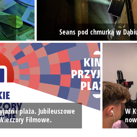
Seans pod chmurką w Dąbi
yjaźń i plaża. Jubileuszowe
W Ks
Wieczory Filmowe.
now