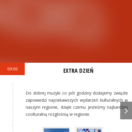
09:00
EXTRA DZIEŃ
Do dobrej muzyki co pół godziny dodajemy zwięzłe
zapowiedzi najciekawszych wydarzeń kulturalnych w
naszym regionie, dzięki czemu jesteśmy najbardziej
coolturalną rozgłośnią w regionie.