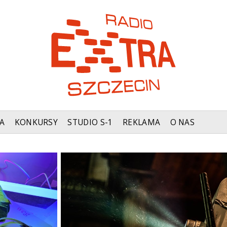
A
KONKURSY
STUDIO S-1
REKLAMA
O NAS