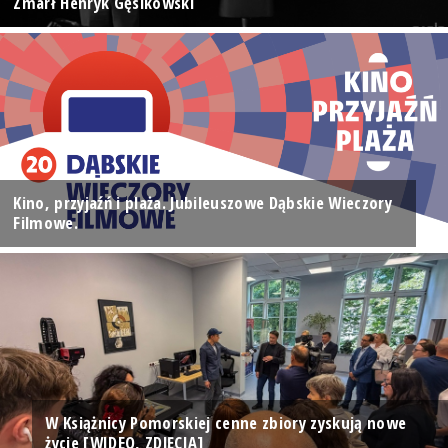
Zmarł Henryk Gęsikowski
Kino, przyjaźń i plaża. Jubileuszowe Dąbskie Wieczory
Filmowe.
W Książnicy Pomorskiej cenne zbiory zyskują nowe
życie [WIDEO, ZDJĘCIA]