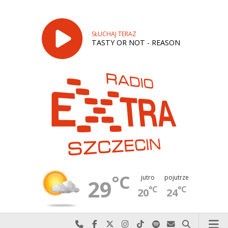
SŁUCHAJ TERAZ
TASTY OR NOT - REASON
°C
jutro
pojutrze
29
°C
°C
20
24
Najlepiej po prostu do nas zadzwoń
Odwiedź nas na Facebook-u
Odwiedź nas na X
Odwiedź nas na Instagram-ie
Odwiedź nas na TikTok-u
Szukaj nas na Spotify
Wyślij do nas w
Szukaj