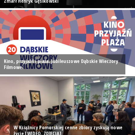
Zmarł Henryk Gęsikowski
Kino, przyjaźń i plaża. Jubileuszowe Dąbskie Wieczory
Filmowe.
W Książnicy Pomorskiej cenne zbiory zyskują nowe
życie [WIDEO, ZDJĘCIA]