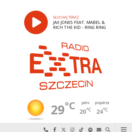
SŁUCHAJ TERAZ
JAX JONES FEAT. MABEL &
RICH THE KID - RING RING
°C
jutro
pojutrze
29
°C
°C
20
24
Najlepiej po prostu do nas zadzwoń
Odwiedź nas na Facebook-u
Odwiedź nas na X
Odwiedź nas na Instagram-ie
Odwiedź nas na TikTok-u
Szukaj nas na Spotify
Wyślij do nas w
Szukaj