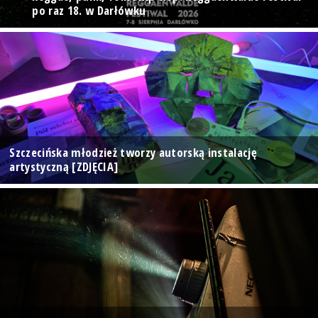
po raz 18. w Darłówku
Szczecińska młodzież tworzy autorską instalację
artystyczną [ZDJĘCIA]