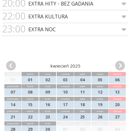
20:00
EXTRA HITY - BEZ GADANIA
22:00
EXTRA KULTURA
23:00
EXTRA NOC
kwiecień 2025
poniedziałek
wtorek
środa
czwartek
piątek
sobota
niedziela
31
01
02
03
04
05
06
poniedziałek
wtorek
środa
czwartek
piątek
sobota
niedziela
07
08
09
10
11
12
13
poniedziałek
wtorek
środa
czwartek
piątek
sobota
niedziela
14
15
16
17
18
19
20
poniedziałek
wtorek
środa
czwartek
piątek
sobota
niedziela
21
22
23
24
25
26
27
poniedziałek
wtorek
środa
czwartek
piątek
sobota
niedziela
28
29
30
01
02
03
04