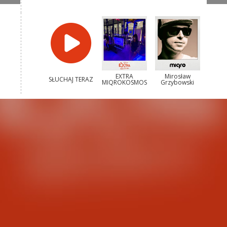
EXTRA
Mirosław
SŁUCHAJ TERAZ
MIQROKOSMOS
Grzybowski