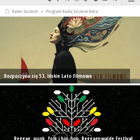
Radio Szczecin
»
Program Radia Szczecin Extra
Rozpoczyna się 53. Ińskie Lato Filmowe
Reggae, punk, folk i hip-hop. Reggaenwalde Festival