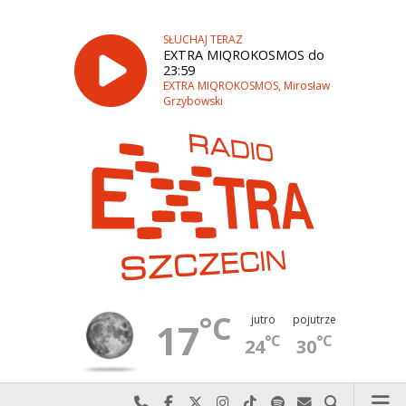
SŁUCHAJ TERAZ
EXTRA MIQROKOSMOS do
23:59
EXTRA MIQROKOSMOS, Mirosław
Grzybowski
°C
jutro
pojutrze
17
°C
°C
24
30
Najlepiej po prostu do nas zadzwoń
Odwiedź nas na Facebook-u
Odwiedź nas na X
Odwiedź nas na Instagram-ie
Odwiedź nas na TikTok-u
Szukaj nas na Spotify
Wyślij do nas w
Szukaj