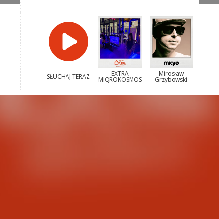
EXTRA
Mirosław
SŁUCHAJ TERAZ
MIQROKOSMOS
Grzybowski