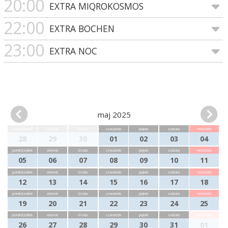
20:00
EXTRA MIQROKOSMOS
22:00
EXTRA BOCHEN
23:00
EXTRA NOC
maj 2025
poniedziałek
wtorek
środa
czwartek
piątek
sobota
niedziela
28
29
30
01
02
03
04
poniedziałek
wtorek
środa
czwartek
piątek
sobota
niedziela
05
06
07
08
09
10
11
poniedziałek
wtorek
środa
czwartek
piątek
sobota
niedziela
12
13
14
15
16
17
18
poniedziałek
wtorek
środa
czwartek
piątek
sobota
niedziela
19
20
21
22
23
24
25
poniedziałek
wtorek
środa
czwartek
piątek
sobota
niedziela
26
27
28
29
30
31
01