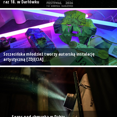
raz 18. w Darłówku
Szczecińska młodzież tworzy autorską instalację
artystyczną [ZDJĘCIA]
Seans pod chmurką w Dąbiu