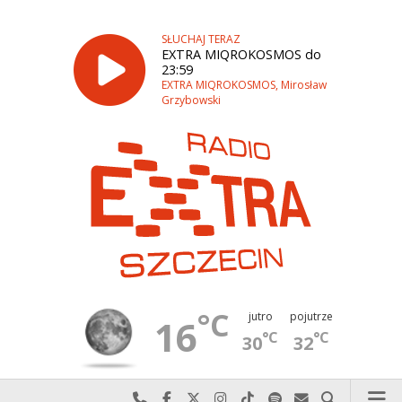
SŁUCHAJ TERAZ
EXTRA MIQROKOSMOS do
23:59
EXTRA MIQROKOSMOS, Mirosław
Grzybowski
°C
jutro
pojutrze
16
°C
°C
30
32
Najlepiej po prostu do nas zadzwoń
Odwiedź nas na Facebook-u
Odwiedź nas na X
Odwiedź nas na Instagram-ie
Odwiedź nas na TikTok-u
Szukaj nas na Spotify
Wyślij do nas w
Szukaj