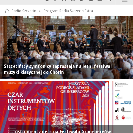
Radio Szczecin
»
Program Radia Szczecin Extra
Szczecińscy symfonicy zapraszają na letni festiwal
muzyki klasycznej do Chorin
Instrumenty dęte na Festiwalu Grünebergów