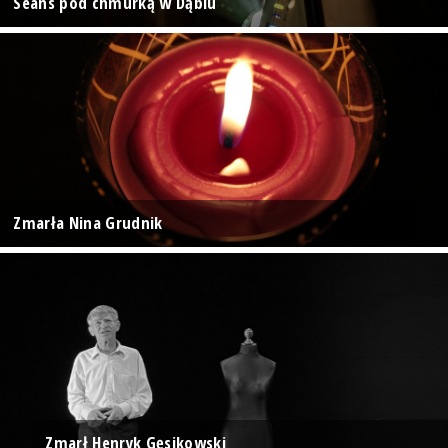
Seans pod chmurką w Dąbiu
Zmarła Nina Grudnik
Zmarł Henryk Gęsikowski