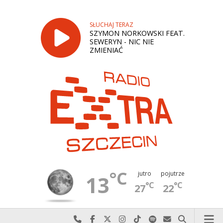
SŁUCHAJ TERAZ
SZYMON NORKOWSKI FEAT.
SEWERYN - NIC NIE
ZMIENIAĆ
°C
jutro
pojutrze
13
°C
°C
27
22
Najlepiej po prostu do nas zadzwoń
Odwiedź nas na Facebook-u
Odwiedź nas na X
Odwiedź nas na Instagram-ie
Odwiedź nas na TikTok-u
Szukaj nas na Spotify
Wyślij do nas w
Szukaj