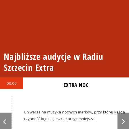
Najbliższe audycje w Radiu
Szczecin Extra
00:00
EXTRA NOC
Uniwersalna muzyka nocnych marków, przy której każda
czynność będzie jeszcze przyjemniejsza.