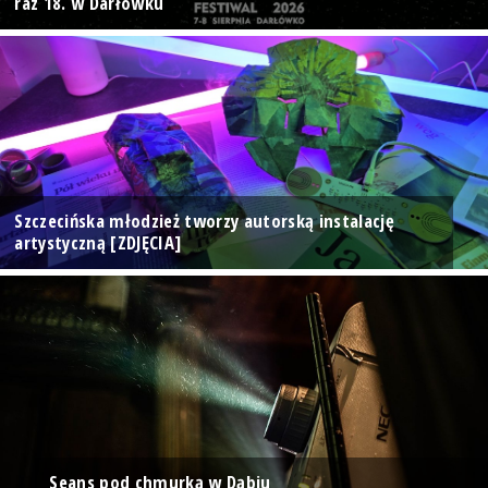
raz 18. w Darłówku
Szczecińska młodzież tworzy autorską instalację
artystyczną [ZDJĘCIA]
Seans pod chmurką w Dąbiu