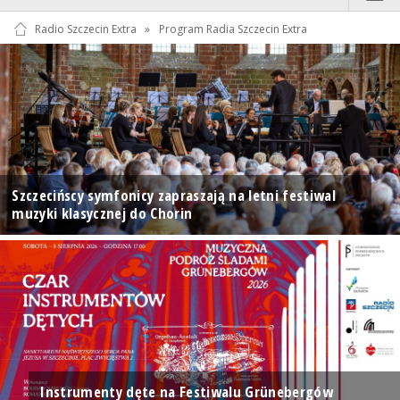
Radio Szczecin Extra
»
Program Radia Szczecin Extra
Szczecińscy symfonicy zapraszają na letni festiwal
muzyki klasycznej do Chorin
Instrumenty dęte na Festiwalu Grünebergów