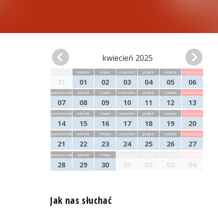
kwiecień 2025
poniedziałek
wtorek
środa
czwartek
piątek
sobota
niedziela
31
01
02
03
04
05
06
poniedziałek
wtorek
środa
czwartek
piątek
sobota
niedziela
07
08
09
10
11
12
13
poniedziałek
wtorek
środa
czwartek
piątek
sobota
niedziela
14
15
16
17
18
19
20
poniedziałek
wtorek
środa
czwartek
piątek
sobota
niedziela
21
22
23
24
25
26
27
poniedziałek
wtorek
środa
czwartek
piątek
sobota
niedziela
28
29
30
01
02
03
04
Jak nas słuchać