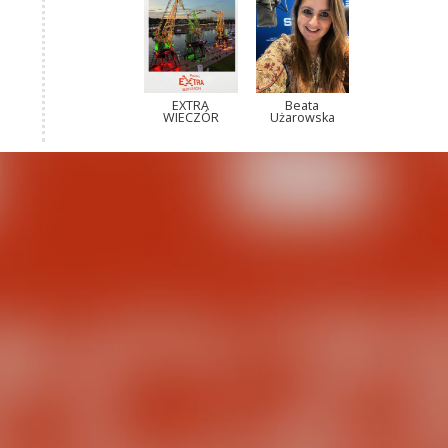
EXTRA
Beata
WIECZÓR
Użarowska