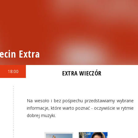
ecin Extra
18:00
EXTRA WIECZÓR
Na wesoło i bez pośpiechu przedstawiamy wybrane
informacje, które warto poznać - oczywiście w rytmie
dobrej muzyki.