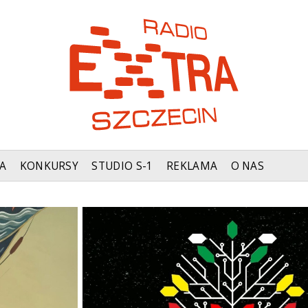
A
KONKURSY
STUDIO S-1
REKLAMA
O NAS