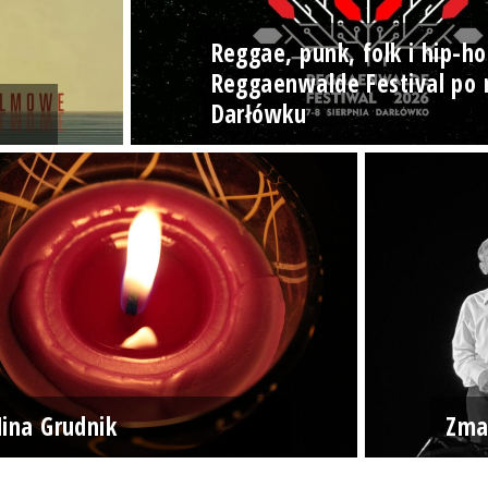
Reggae, punk, folk i hip-ho
Reggaenwalde Festival po 
Darłówku
ina Grudnik
Zma