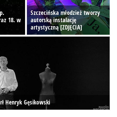
p.
Szczecińska młodzież tworzy
raz 18. w
autorską instalację
artystyczną [ZDJĘCIA]
rł Henryk Gęsikowski