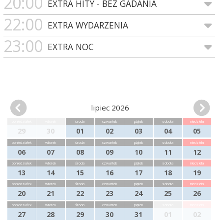
20:00
EXTRA HITY - BEZ GADANIA
22:00
EXTRA WYDARZENIA
23:00
EXTRA NOC
lipiec 2026
poniedziałek
wtorek
środa
czwartek
piątek
sobota
niedziela
29
30
01
02
03
04
05
poniedziałek
wtorek
środa
czwartek
piątek
sobota
niedziela
06
07
08
09
10
11
12
poniedziałek
wtorek
środa
czwartek
piątek
sobota
niedziela
13
14
15
16
17
18
19
poniedziałek
wtorek
środa
czwartek
piątek
sobota
niedziela
20
21
22
23
24
25
26
poniedziałek
wtorek
środa
czwartek
piątek
sobota
niedziela
27
28
29
30
31
01
02