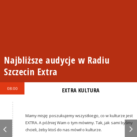
Najbliższe audycje w Radiu
Szczecin Extra
08:00
EXTRA KULTURA
Mamy misję: poszukujemy wszystkiego, co w kulturze jest
EXTRA. A później Wam o tym mówimy. Tak, jak sami byśmy
chcieli, żeby ktoś do nas mówił o kulturze.