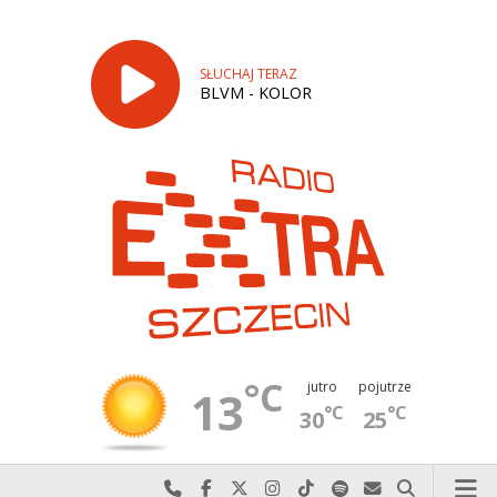
SŁUCHAJ TERAZ
BLVM - KOLOR
°C
jutro
pojutrze
13
°C
°C
30
25
Najlepiej po prostu do nas zadzwoń
Odwiedź nas na Facebook-u
Odwiedź nas na X
Odwiedź nas na Instagram-ie
Odwiedź nas na TikTok-u
Szukaj nas na Spotify
Wyślij do nas w
Szukaj