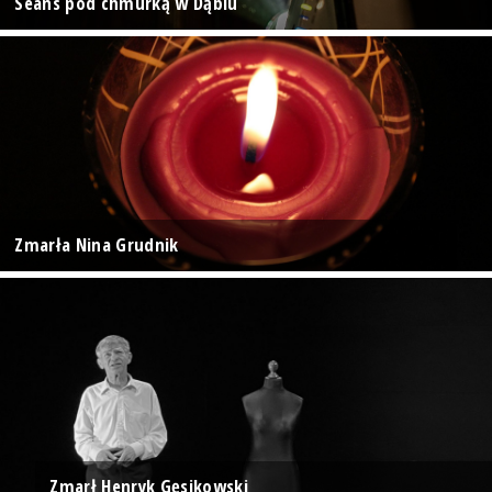
Seans pod chmurką w Dąbiu
Zmarła Nina Grudnik
Zmarł Henryk Gęsikowski