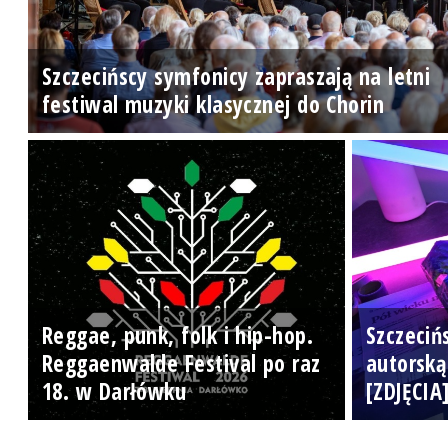
Szczecińscy symfonicy zapraszają na letni
festiwal muzyki klasycznej do Chorin
Reggae, punk, folk i hip-hop.
Szczeciń
Reggaenwalde Festival po raz
autorską
18. w Darłówku
[ZDJĘCIA