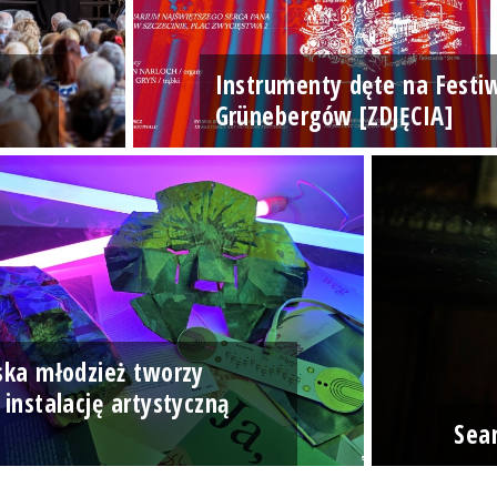
Instrumenty dęte na Festi
Grünebergów [ZDJĘCIA]
ska młodzież tworzy
 instalację artystyczną
]
Sea