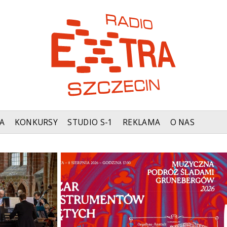
A
KONKURSY
STUDIO S-1
REKLAMA
O NAS