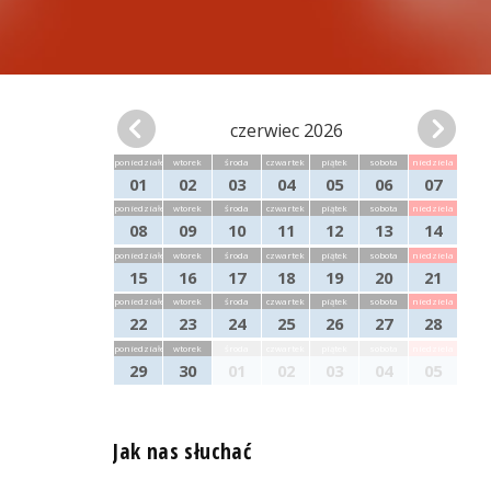
czerwiec 2026
poniedziałek
wtorek
środa
czwartek
piątek
sobota
niedziela
01
02
03
04
05
06
07
poniedziałek
wtorek
środa
czwartek
piątek
sobota
niedziela
08
09
10
11
12
13
14
poniedziałek
wtorek
środa
czwartek
piątek
sobota
niedziela
15
16
17
18
19
20
21
poniedziałek
wtorek
środa
czwartek
piątek
sobota
niedziela
22
23
24
25
26
27
28
poniedziałek
wtorek
środa
czwartek
piątek
sobota
niedziela
29
30
01
02
03
04
05
Jak nas słuchać