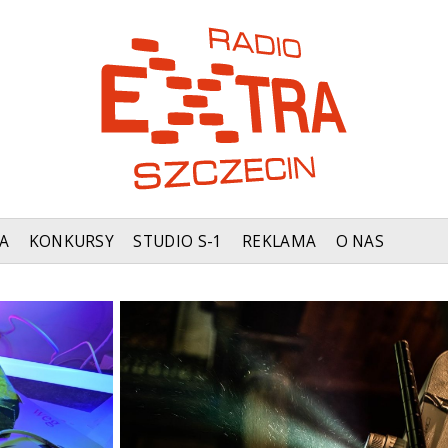
A
KONKURSY
STUDIO S-1
REKLAMA
O NAS