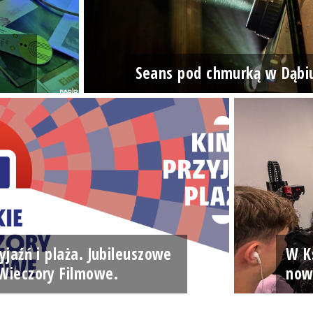
Seans pod chmurką w Dąbi
yjaźń i plaża. Jubileuszowe
W Ks
Wieczory Filmowe.
now