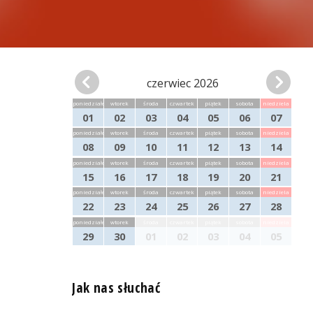
czerwiec 2026
poniedziałek
wtorek
środa
czwartek
piątek
sobota
niedziela
01
02
03
04
05
06
07
poniedziałek
wtorek
środa
czwartek
piątek
sobota
niedziela
08
09
10
11
12
13
14
poniedziałek
wtorek
środa
czwartek
piątek
sobota
niedziela
15
16
17
18
19
20
21
poniedziałek
wtorek
środa
czwartek
piątek
sobota
niedziela
22
23
24
25
26
27
28
poniedziałek
wtorek
środa
czwartek
piątek
sobota
niedziela
29
30
01
02
03
04
05
Jak nas słuchać