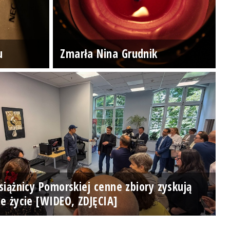
u
Zmarła Nina Grudnik
iążnicy Pomorskiej cenne zbiory zyskują
e życie [WIDEO, ZDJĘCIA]