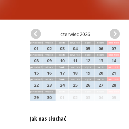
czerwiec 2026
poniedziałek
wtorek
środa
czwartek
piątek
sobota
niedziela
01
02
03
04
05
06
07
poniedziałek
wtorek
środa
czwartek
piątek
sobota
niedziela
08
09
10
11
12
13
14
poniedziałek
wtorek
środa
czwartek
piątek
sobota
niedziela
15
16
17
18
19
20
21
poniedziałek
wtorek
środa
czwartek
piątek
sobota
niedziela
22
23
24
25
26
27
28
poniedziałek
wtorek
środa
czwartek
piątek
sobota
niedziela
29
30
01
02
03
04
05
Jak nas słuchać