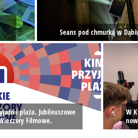
Seans pod chmurką w Dąbi
yjaźń i plaża. Jubileuszowe
W Ks
Wieczory Filmowe.
now