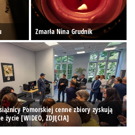
u
Zmarła Nina Grudnik
iążnicy Pomorskiej cenne zbiory zyskują
e życie [WIDEO, ZDJĘCIA]