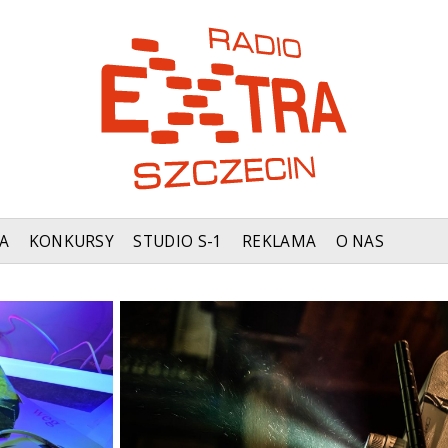
A
KONKURSY
STUDIO S-1
REKLAMA
O NAS