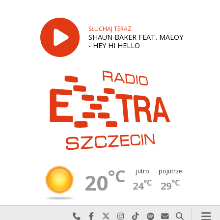
SŁUCHAJ TERAZ
SHAUN BAKER FEAT. MALOY
- HEY HI HELLO
°C
jutro
pojutrze
20
°C
°C
24
29
Najlepiej po prostu do nas zadzwoń
Odwiedź nas na Facebook-u
Odwiedź nas na X
Odwiedź nas na Instagram-ie
Odwiedź nas na TikTok-u
Szukaj nas na Spotify
Wyślij do nas w
Szukaj