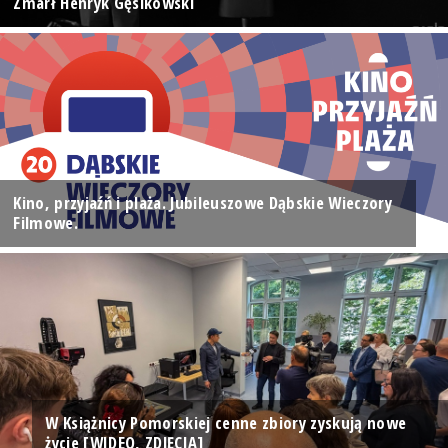
Zmarł Henryk Gęsikowski
Kino, przyjaźń i plaża. Jubileuszowe Dąbskie Wieczory
Filmowe.
W Książnicy Pomorskiej cenne zbiory zyskują nowe
życie [WIDEO, ZDJĘCIA]