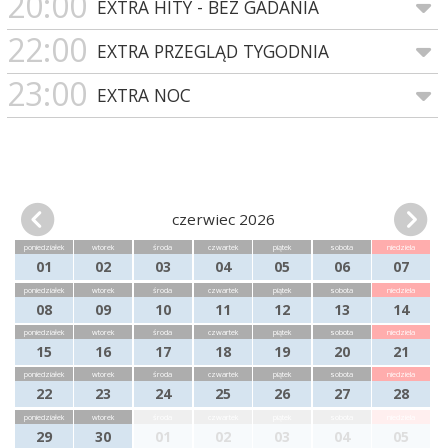
20:00
EXTRA HITY - BEZ GADANIA
22:00
EXTRA PRZEGLĄD TYGODNIA
23:00
EXTRA NOC
czerwiec 2026
poniedziałek
wtorek
środa
czwartek
piątek
sobota
niedziela
01
02
03
04
05
06
07
poniedziałek
wtorek
środa
czwartek
piątek
sobota
niedziela
08
09
10
11
12
13
14
poniedziałek
wtorek
środa
czwartek
piątek
sobota
niedziela
15
16
17
18
19
20
21
poniedziałek
wtorek
środa
czwartek
piątek
sobota
niedziela
22
23
24
25
26
27
28
poniedziałek
wtorek
środa
czwartek
piątek
sobota
niedziela
29
30
01
02
03
04
05