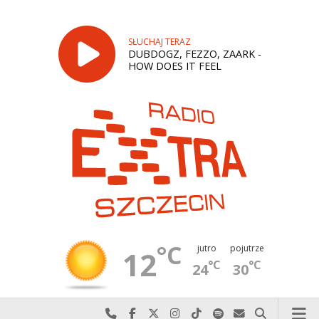
SŁUCHAJ TERAZ
DUBDOGZ, FEZZO, ZAARK -
HOW DOES IT FEEL
°C
jutro
pojutrze
12
°C
°C
24
30
Najlepiej po prostu do nas zadzwoń
Odwiedź nas na Facebook-u
Odwiedź nas na X
Odwiedź nas na Instagram-ie
Odwiedź nas na TikTok-u
Szukaj nas na Spotify
Wyślij do nas w
Szukaj