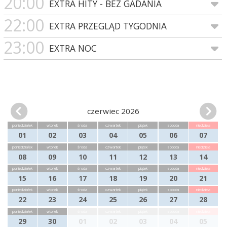
20:00
EXTRA HITY - BEZ GADANIA
22:00
EXTRA PRZEGLĄD TYGODNIA
23:00
EXTRA NOC
czerwiec 2026
poniedziałek
wtorek
środa
czwartek
piątek
sobota
niedziela
01
02
03
04
05
06
07
poniedziałek
wtorek
środa
czwartek
piątek
sobota
niedziela
08
09
10
11
12
13
14
poniedziałek
wtorek
środa
czwartek
piątek
sobota
niedziela
15
16
17
18
19
20
21
poniedziałek
wtorek
środa
czwartek
piątek
sobota
niedziela
22
23
24
25
26
27
28
poniedziałek
wtorek
środa
czwartek
piątek
sobota
niedziela
29
30
01
02
03
04
05