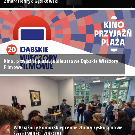
Zmarł Henryk Gęsikowski
Kino, przyjaźń i plaża. Jubileuszowe Dąbskie Wieczory
Filmowe.
W Książnicy Pomorskiej cenne zbiory zyskują nowe
życie [WIDEO, ZDJĘCIA]