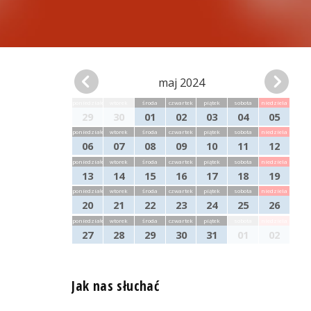
maj 2024
poniedziałek
wtorek
środa
czwartek
piątek
sobota
niedziela
29
30
01
02
03
04
05
poniedziałek
wtorek
środa
czwartek
piątek
sobota
niedziela
06
07
08
09
10
11
12
poniedziałek
wtorek
środa
czwartek
piątek
sobota
niedziela
13
14
15
16
17
18
19
poniedziałek
wtorek
środa
czwartek
piątek
sobota
niedziela
20
21
22
23
24
25
26
poniedziałek
wtorek
środa
czwartek
piątek
sobota
niedziela
27
28
29
30
31
01
02
Jak nas słuchać