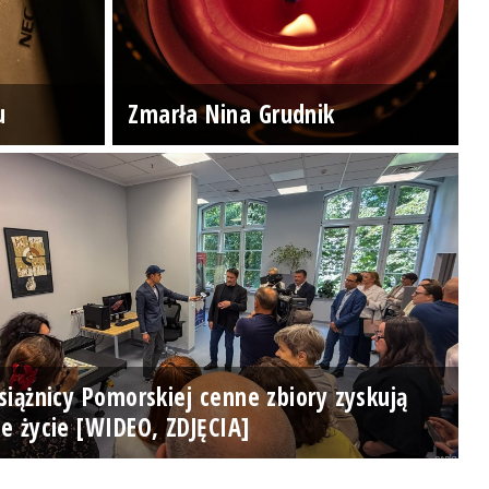
u
Zmarła Nina Grudnik
iążnicy Pomorskiej cenne zbiory zyskują
e życie [WIDEO, ZDJĘCIA]