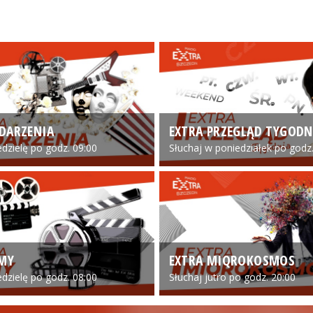
DARZENIA
EXTRA PRZEGLĄD TYGODN
edzielę po godz. 09:00
Słuchaj w poniedziałek po godz.
LMY
EXTRA MIQROKOSMOS
edzielę po godz. 08:00
Słuchaj jutro po godz. 20:00