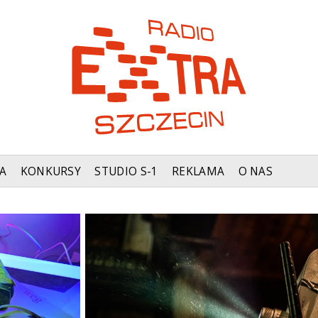
A
KONKURSY
STUDIO S-1
REKLAMA
O NAS