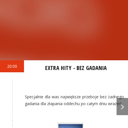
20:00
EXTRA HITY - BEZ GADANIA
Specjalnie dla was największe przeboje bez żadnego
gadania dla złapania oddechu po całym dniu wrażeń.