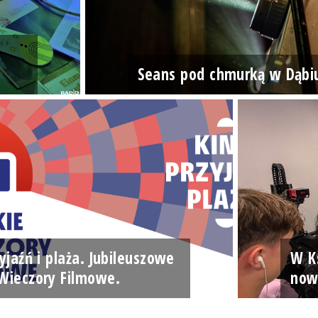
Seans pod chmurką w Dąbi
yjaźń i plaża. Jubileuszowe
W Ks
Wieczory Filmowe.
now