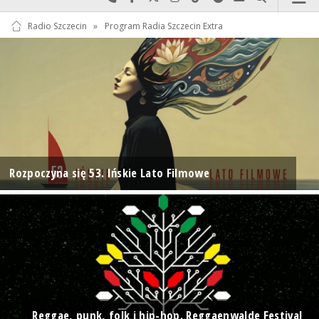
Radio Szczecin
»
Program Radia Szczecin Extra
Rozpoczyna się 53. Ińskie Lato Filmowe
Reggae, punk, folk i hip-hop. Reggaenwalde Festival