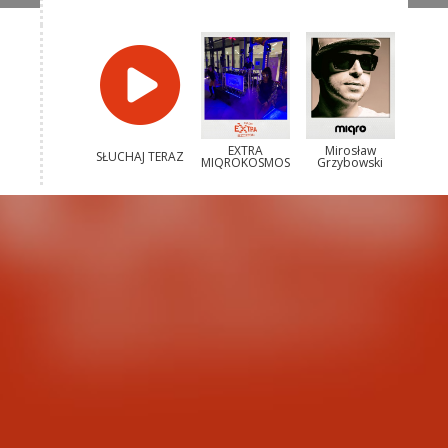
EXTRA
Mirosław
SŁUCHAJ TERAZ
MIQROKOSMOS
Grzybowski