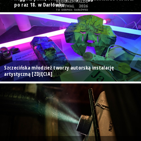
po raz 18. w Darłówku
Szczecińska młodzież tworzy autorską instalację
artystyczną [ZDJĘCIA]