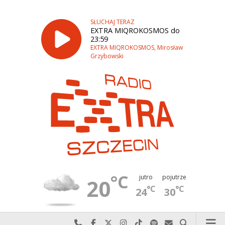
SŁUCHAJ TERAZ
EXTRA MIQROKOSMOS do
23:59
EXTRA MIQROKOSMOS, Mirosław
Grzybowski
°C
jutro
pojutrze
20
°C
°C
24
30
Najlepiej po prostu do nas zadzwoń
Odwiedź nas na Facebook-u
Odwiedź nas na X
Odwiedź nas na Instagram-ie
Odwiedź nas na TikTok-u
Szukaj nas na Spotify
Wyślij do nas w
Szukaj