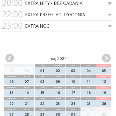
20:00
EXTRA HITY - BEZ GADANIA
22:00
EXTRA PRZEGLĄD TYGODNIA
23:00
EXTRA NOC
maj 2024
poniedziałek
wtorek
środa
czwartek
piątek
sobota
niedziela
29
30
01
02
03
04
05
poniedziałek
wtorek
środa
czwartek
piątek
sobota
niedziela
06
07
08
09
10
11
12
poniedziałek
wtorek
środa
czwartek
piątek
sobota
niedziela
13
14
15
16
17
18
19
poniedziałek
wtorek
środa
czwartek
piątek
sobota
niedziela
20
21
22
23
24
25
26
poniedziałek
wtorek
środa
czwartek
piątek
sobota
niedziela
27
28
29
30
31
01
02