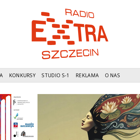
A
KONKURSY
STUDIO S-1
REKLAMA
O NAS