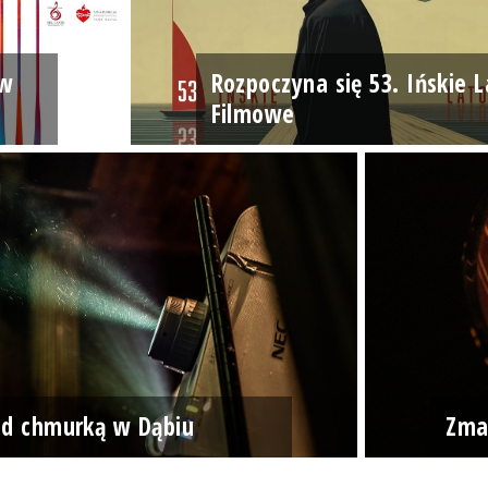
ów
Rozpoczyna się 53. Ińskie L
Filmowe
od chmurką w Dąbiu
Zma