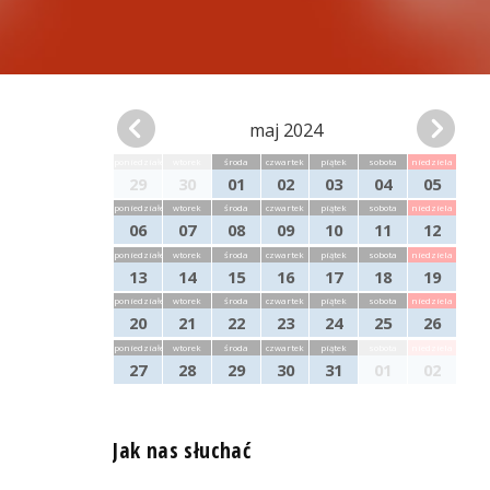
maj 2024
poniedziałek
wtorek
środa
czwartek
piątek
sobota
niedziela
29
30
01
02
03
04
05
poniedziałek
wtorek
środa
czwartek
piątek
sobota
niedziela
06
07
08
09
10
11
12
poniedziałek
wtorek
środa
czwartek
piątek
sobota
niedziela
13
14
15
16
17
18
19
poniedziałek
wtorek
środa
czwartek
piątek
sobota
niedziela
20
21
22
23
24
25
26
poniedziałek
wtorek
środa
czwartek
piątek
sobota
niedziela
27
28
29
30
31
01
02
Jak nas słuchać