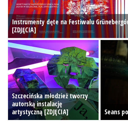
Instrumenty dęte na Festiwalu Grüneberg
[ZDJĘCIA]
Szczecińska młodzież tworzy
autorską instalację
artystyczną [ZDJĘCIA]
Seans p