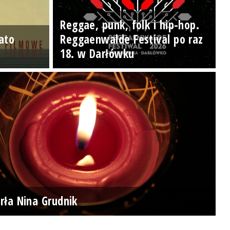
Reggae, punk, folk i hip-hop.
ato
Reggaenwalde Festival po raz
18. w Darłówku
rła Nina Grudnik