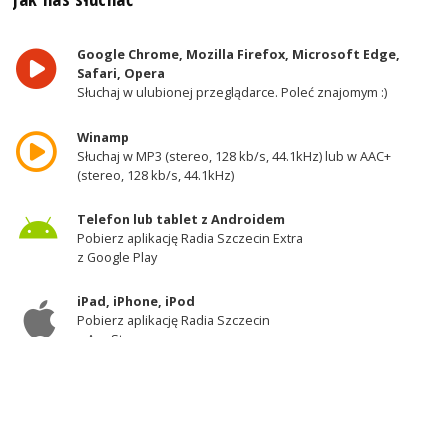
Google Chrome, Mozilla Firefox, Microsoft Edge,
Safari, Opera
Słuchaj w ulubionej przeglądarce. Poleć znajomym :)
Winamp
Słuchaj w MP3 (stereo, 128 kb/s, 44.1kHz) lub w AAC+
(stereo, 128 kb/s, 44.1kHz)
Telefon lub tablet z Androidem
Pobierz aplikację Radia Szczecin Extra
z Google Play
iPad, iPhone, iPod
Pobierz aplikację Radia Szczecin
z AppStore
Odbiornik DAB+
Słuchaj w zachodniej części województwa
zachodniopomorskiego - kanał 11A