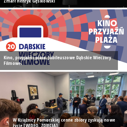
Zmarł Henryk Gęsikowski
Kino, przyjaźń i plaża. Jubileuszowe Dąbskie Wieczory
Filmowe.
W Książnicy Pomorskiej cenne zbiory zyskują nowe
życie [WIDEO, ZDJĘCIA]