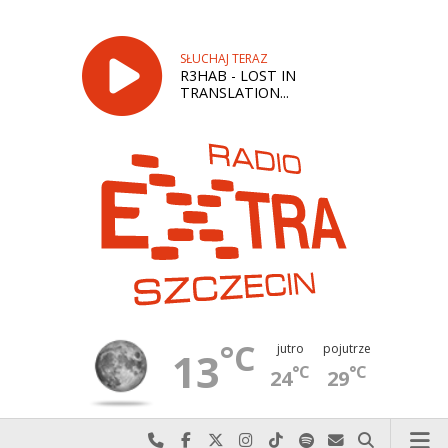
SŁUCHAJ TERAZ
R3HAB - LOST IN
TRANSLATION...
°C
jutro
pojutrze
13
°C
°C
24
29
Najlepiej po prostu do nas zadzwoń
Odwiedź nas na Facebook-u
Odwiedź nas na X
Odwiedź nas na Instagram-ie
Odwiedź nas na TikTok-u
Szukaj nas na Spotify
Wyślij do nas w
Szukaj