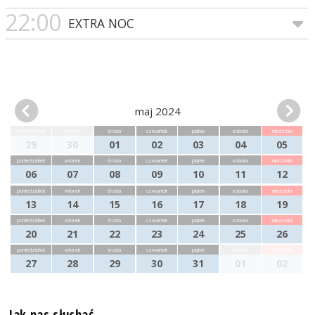
22:00
EXTRA NOC
maj 2024
poniedziałek
wtorek
środa
czwartek
piątek
sobota
niedziela
29
30
01
02
03
04
05
poniedziałek
wtorek
środa
czwartek
piątek
sobota
niedziela
06
07
08
09
10
11
12
poniedziałek
wtorek
środa
czwartek
piątek
sobota
niedziela
13
14
15
16
17
18
19
poniedziałek
wtorek
środa
czwartek
piątek
sobota
niedziela
20
21
22
23
24
25
26
poniedziałek
wtorek
środa
czwartek
piątek
sobota
niedziela
27
28
29
30
31
01
02
Jak nas słuchać