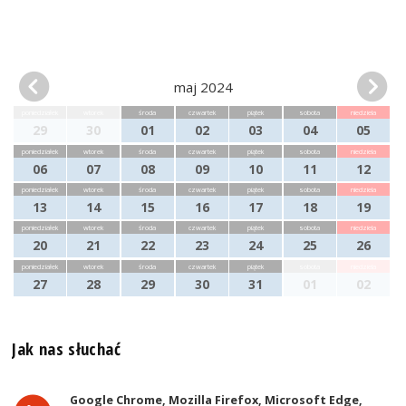
maj 2024
poniedziałek
wtorek
środa
czwartek
piątek
sobota
niedziela
29
30
01
02
03
04
05
poniedziałek
wtorek
środa
czwartek
piątek
sobota
niedziela
06
07
08
09
10
11
12
poniedziałek
wtorek
środa
czwartek
piątek
sobota
niedziela
13
14
15
16
17
18
19
poniedziałek
wtorek
środa
czwartek
piątek
sobota
niedziela
20
21
22
23
24
25
26
poniedziałek
wtorek
środa
czwartek
piątek
sobota
niedziela
27
28
29
30
31
01
02
Jak nas słuchać
Google Chrome, Mozilla Firefox, Microsoft Edge,