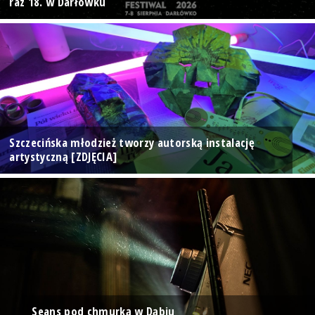
raz 18. w Darłówku
Szczecińska młodzież tworzy autorską instalację
artystyczną [ZDJĘCIA]
Seans pod chmurką w Dąbiu