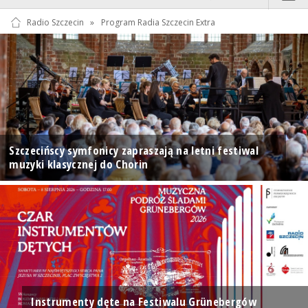
Radio Szczecin
»
Program Radia Szczecin Extra
Szczecińscy symfonicy zapraszają na letni festiwal
muzyki klasycznej do Chorin
Instrumenty dęte na Festiwalu Grünebergów