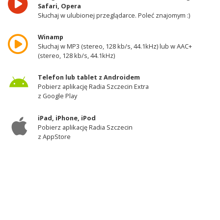
Safari, Opera
Słuchaj w ulubionej przeglądarce. Poleć znajomym :)
Winamp
Słuchaj w MP3 (stereo, 128 kb/s, 44.1kHz) lub w AAC+
(stereo, 128 kb/s, 44.1kHz)
Telefon lub tablet z Androidem
Pobierz aplikację Radia Szczecin Extra
z Google Play
iPad, iPhone, iPod
Pobierz aplikację Radia Szczecin
z AppStore
Odbiornik DAB+
Słuchaj w zachodniej części województwa
zachodniopomorskiego - kanał 11A