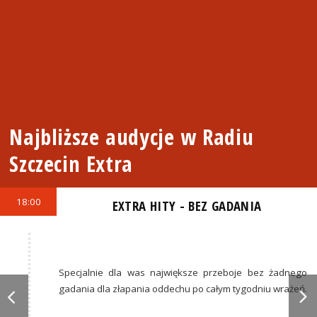
Najbliższe audycje w Radiu
Szczecin Extra
18:00
EXTRA HITY - BEZ GADANIA
Specjalnie dla was największe przeboje bez żadnego
gadania dla złapania oddechu po całym tygodniu wrażeń.