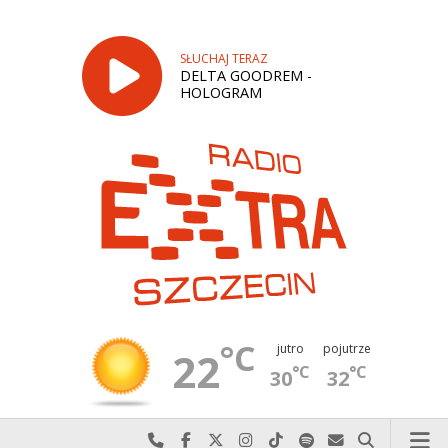
SŁUCHAJ TERAZ
DELTA GOODREM -
HOLOGRAM
°C
jutro
pojutrze
22
°C
°C
30
32
Najlepiej po prostu do nas zadzwoń
Odwiedź nas na Facebook-u
Odwiedź nas na X
Odwiedź nas na Instagram-ie
Odwiedź nas na TikTok-u
Szukaj nas na Spotify
Wyślij do nas w
Szukaj