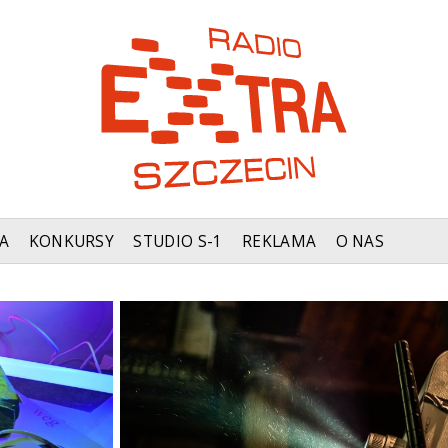
A
KONKURSY
STUDIO S-1
REKLAMA
O NAS