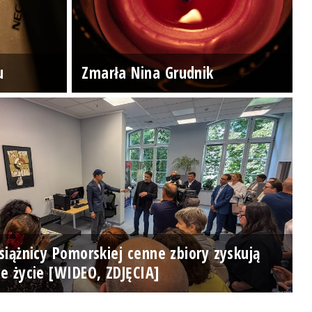
u
Zmarła Nina Grudnik
iążnicy Pomorskiej cenne zbiory zyskują
e życie [WIDEO, ZDJĘCIA]