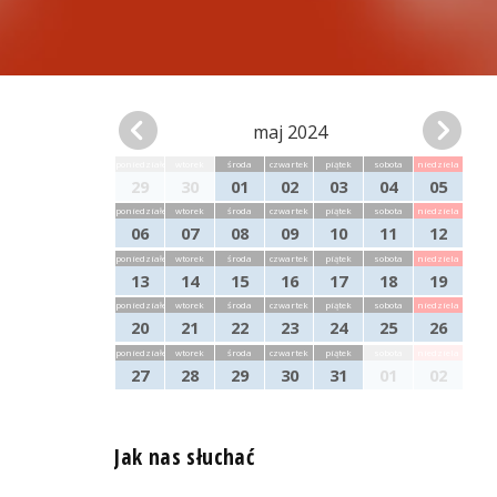
maj 2024
poniedziałek
wtorek
środa
czwartek
piątek
sobota
niedziela
29
30
01
02
03
04
05
poniedziałek
wtorek
środa
czwartek
piątek
sobota
niedziela
06
07
08
09
10
11
12
poniedziałek
wtorek
środa
czwartek
piątek
sobota
niedziela
13
14
15
16
17
18
19
poniedziałek
wtorek
środa
czwartek
piątek
sobota
niedziela
20
21
22
23
24
25
26
poniedziałek
wtorek
środa
czwartek
piątek
sobota
niedziela
27
28
29
30
31
01
02
Jak nas słuchać