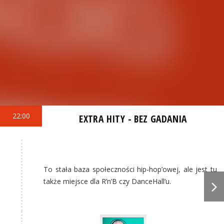
22:00
EXTRA HITY - BEZ GADANIA
To stała baza społeczności hip-hop’owej, ale jest tu
także miejsce dla R’n’B czy DanceHall’u.