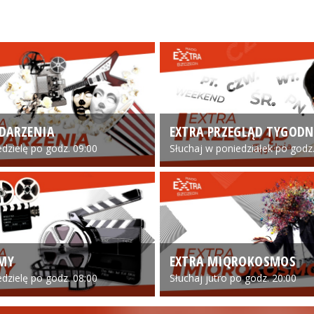
DARZENIA
EXTRA PRZEGLĄD TYGODN
edzielę po godz. 09:00
Słuchaj w poniedziałek po godz.
LMY
EXTRA MIQROKOSMOS
edzielę po godz. 08:00
Słuchaj jutro po godz. 20:00