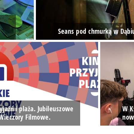
Seans pod chmurką w Dąbi
yjaźń i plaża. Jubileuszowe
W Ks
Wieczory Filmowe.
now