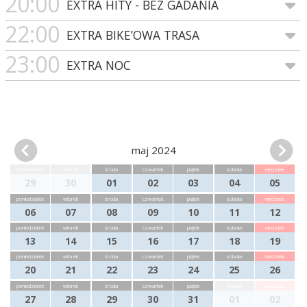
20:00
EXTRA HITY - BEZ GADANIA
22:00
EXTRA BIKE’OWA TRASA
23:00
EXTRA NOC
maj 2024
poniedziałek
wtorek
środa
czwartek
piątek
sobota
niedziela
29
30
01
02
03
04
05
poniedziałek
wtorek
środa
czwartek
piątek
sobota
niedziela
06
07
08
09
10
11
12
poniedziałek
wtorek
środa
czwartek
piątek
sobota
niedziela
13
14
15
16
17
18
19
poniedziałek
wtorek
środa
czwartek
piątek
sobota
niedziela
20
21
22
23
24
25
26
poniedziałek
wtorek
środa
czwartek
piątek
sobota
niedziela
27
28
29
30
31
01
02