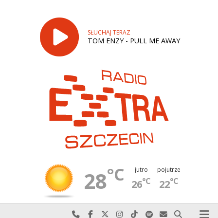
SŁUCHAJ TERAZ
TOM ENZY - PULL ME AWAY
°C
jutro
pojutrze
28
°C
°C
26
22
Najlepiej po prostu do nas zadzwoń
Odwiedź nas na Facebook-u
Odwiedź nas na X
Odwiedź nas na Instagram-ie
Odwiedź nas na TikTok-u
Szukaj nas na Spotify
Wyślij do nas w
Szukaj