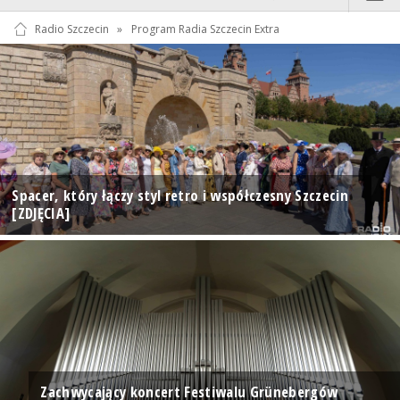
Radio Szczecin
»
Program Radia Szczecin Extra
Spacer, który łączy styl retro i współczesny Szczecin
[ZDJĘCIA]
Zachwycający koncert Festiwalu Grünebergów