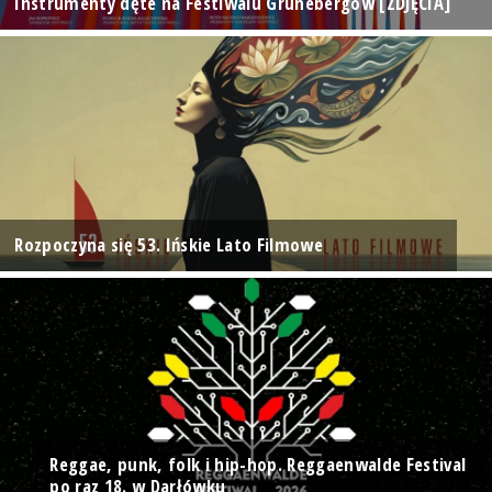
Instrumenty dęte na Festiwalu Grünebergów [ZDJĘCIA]
Rozpoczyna się 53. Ińskie Lato Filmowe
Reggae, punk, folk i hip-hop. Reggaenwalde Festival
po raz 18. w Darłówku