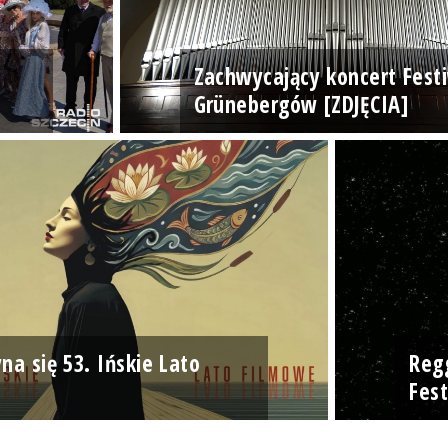
Zachwycający koncert Fest
Grünebergów [ZDJĘCIA]
na się 53. Ińskie Lato
Reg
Fest