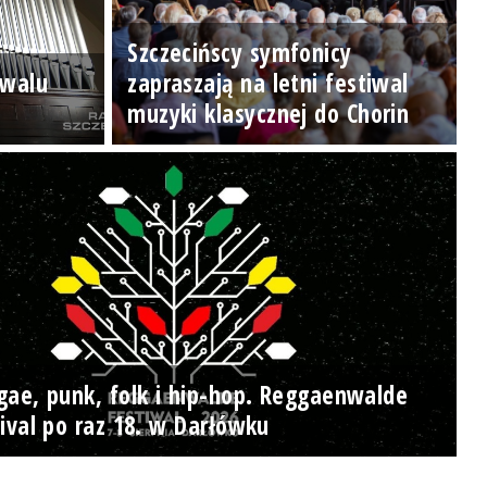
Szczecińscy symfonicy
iwalu
zapraszają na letni festiwal
muzyki klasycznej do Chorin
gae, punk, folk i hip-hop. Reggaenwalde
ival po raz 18. w Darłówku