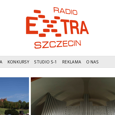
A
KONKURSY
STUDIO S-1
REKLAMA
O NAS