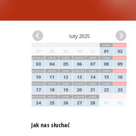
luty 2025
poniedziałek
wtorek
środa
czwartek
piątek
sobota
niedziela
27
28
29
30
31
01
02
poniedziałek
wtorek
środa
czwartek
piątek
sobota
niedziela
03
04
05
06
07
08
09
poniedziałek
wtorek
środa
czwartek
piątek
sobota
niedziela
10
11
12
13
14
15
16
poniedziałek
wtorek
środa
czwartek
piątek
sobota
niedziela
17
18
19
20
21
22
23
poniedziałek
wtorek
środa
czwartek
piątek
sobota
niedziela
24
25
26
27
28
01
02
Jak nas słuchać