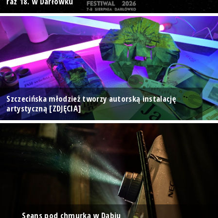
raz 18. w Darłówku
Szczecińska młodzież tworzy autorską instalację
artystyczną [ZDJĘCIA]
Seans pod chmurką w Dąbiu