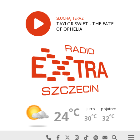
SŁUCHAJ TERAZ
TAYLOR SWIFT - THE FATE
OF OPHELIA
°C
jutro
pojutrze
24
°C
°C
30
32
Najlepiej po prostu do nas zadzwoń
Odwiedź nas na Facebook-u
Odwiedź nas na X
Odwiedź nas na Instagram-ie
Odwiedź nas na TikTok-u
Szukaj nas na Spotify
Wyślij do nas w
Szukaj