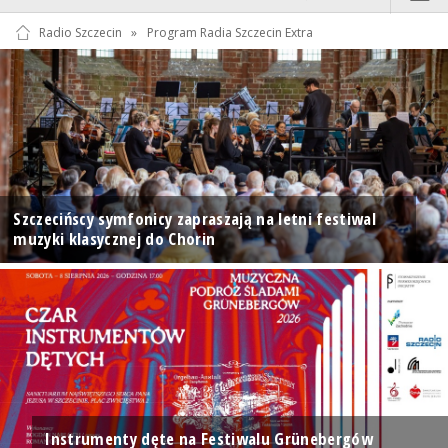
Radio Szczecin
»
Program Radia Szczecin Extra
Szczecińscy symfonicy zapraszają na letni festiwal
muzyki klasycznej do Chorin
Instrumenty dęte na Festiwalu Grünebergów