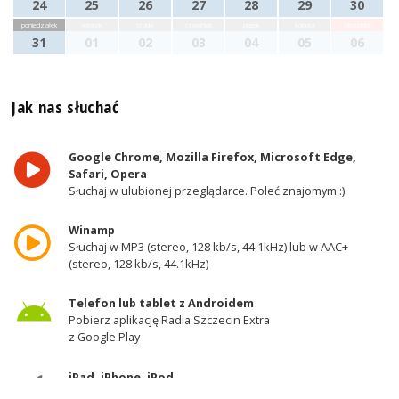
24
25
26
27
28
29
30
poniedziałek
wtorek
środa
czwartek
piątek
sobota
niedziela
31
01
02
03
04
05
06
Jak nas słuchać
Google Chrome, Mozilla Firefox, Microsoft Edge,
Safari, Opera
Słuchaj w ulubionej przeglądarce. Poleć znajomym :)
Winamp
Słuchaj w MP3 (stereo, 128 kb/s, 44.1kHz) lub w AAC+
(stereo, 128 kb/s, 44.1kHz)
Telefon lub tablet z Androidem
Pobierz aplikację Radia Szczecin Extra
z Google Play
iPad, iPhone, iPod
Pobierz aplikację Radia Szczecin