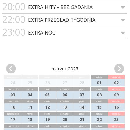
20:00
EXTRA HITY - BEZ GADANIA
22:00
EXTRA PRZEGLĄD TYGODNIA
23:00
EXTRA NOC
marzec 2025
poniedziałek
wtorek
środa
czwartek
piątek
sobota
niedziela
24
25
26
27
28
01
02
poniedziałek
wtorek
środa
czwartek
piątek
sobota
niedziela
03
04
05
06
07
08
09
poniedziałek
wtorek
środa
czwartek
piątek
sobota
niedziela
10
11
12
13
14
15
16
poniedziałek
wtorek
środa
czwartek
piątek
sobota
niedziela
17
18
19
20
21
22
23
poniedziałek
wtorek
środa
czwartek
piątek
sobota
niedziela